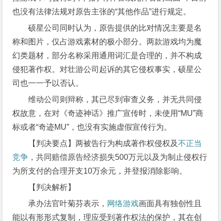
也没有法律法规对原告主张的“其他作品”进行规定。
硕星公司同时认为，原告提供的比对情况主要是名
称和图片，仅占游戏素材的极小部分。两款游戏均为魔
幻类题材，部分名称采用通用词汇是合理的，并不构成
侵犯著作权。对壮游公司起诉的其它侵权事实，硕星公
司也一一予以否认。
维动公司则辩称，其已尽到审查义务，并无共同侵
权故意，在对《奇迹神话》推广宣传时，未使用“MU”商
标或者“奇迹MU”，也没有实施虚假宣传行为。
【判决要点】两被告行为构成著作权侵权及
不正当
竞争
，共同赔偿原告经济损失500万元以及为制止侵权行
为所支付的合理开支10万余元，并登报消除影响。
【判决解析】
承办法官叶菊芬表示，
网络游戏
画面具有独创性且
能以有形形式复制，理应受到著作权法的保护，其在创