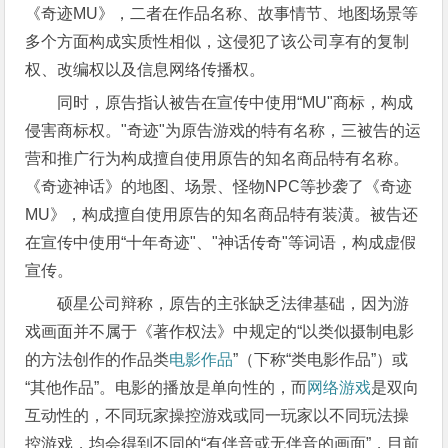
《奇迹MU》，二者在作品名称、故事情节、地图场景等
多个方面构成实质性相似，这侵犯了该公司享有的复制
权、改编权以及信息网络传播权。
同时，原告指认被告在宣传中使用“MU"商标，构成
侵害商标权。"奇迹"为原告游戏的特有名称，三被告的运
营和推广行为构成擅自使用原告的知名商品特有名称。
《奇迹神话》的地图、场景、怪物NPC等抄袭了《奇迹
MU》，构成擅自使用原告的知名商品特有装潢。被告还
在宣传中使用“十年奇迹"、"神话传奇"等词语，构成虚假
宣传。
硕星公司辩称，原告的主张缺乏法律基础，因为游
戏画面并不属于《著作权法》中规定的“以类似摄制电影
的方法创作的作品类
电影作品
”（下称“类电影作品”）或
“其他作品”。电影的播放是单向性的，而
网络游戏
是双向
互动性的，不同玩家操控游戏或同一玩家以不同玩法操
控游戏，均会得到不同的“有伴音或无伴音的画面”，目前