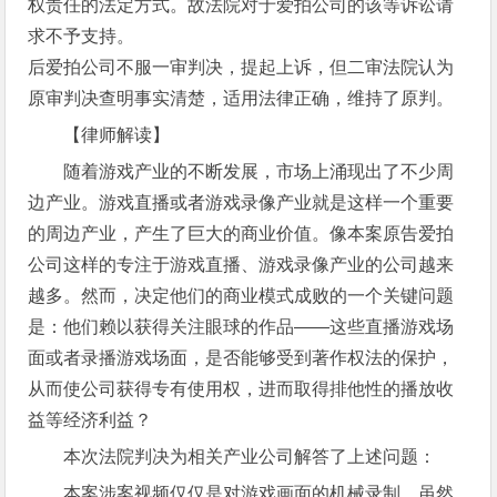
权责任的法定方式。故法院对于爱拍公司的该等诉讼请
求不予支持。
后爱拍公司不服一审判决，提起上诉，但二审法院认为
原审判决查明事实清楚，适用法律正确，维持了原判。
【律师解读】
随着游戏产业的不断发展，市场上涌现出了不少周
边产业。游戏直播或者游戏录像产业就是这样一个重要
的周边产业，产生了巨大的商业价值。像本案原告爱拍
公司这样的专注于游戏直播、游戏录像产业的公司越来
越多。然而，决定他们的商业模式成败的一个关键问题
是：他们赖以获得关注眼球的作品——这些直播游戏场
面或者录播游戏场面，是否能够受到著作权法的保护，
从而使公司获得专有使用权，进而取得排他性的播放收
益等经济利益？
本次法院判决为相关产业公司解答了上述问题：
本案涉案视频仅仅是对游戏画面的机械录制，虽然