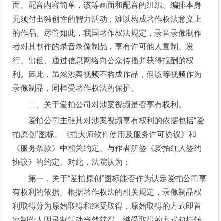
面、配音内容简单，该等画面和配音的组织、编排本身
无须付出独创性的智力活动，难以构成著作权法意义上
的作品。尽管如此，我国著作权法规定，录音录像制作
者对其制作的录音录像制品，享有许可他人复制、发
行、出租、通过信息网络向公众传播并获得报酬的权
利。因此，虽然涉案视频不构成作品，但该等视频作为
录像制品，同样受著作权法的保护。
二、关于爱拍公司对涉案视频是否享有权利。
爱拍公司主张其对涉案视频享有权利的依据包括“爱
拍原创”图标、《拍大师软件使用及服务许可协议》和
《服务条款》中相关约定、与作者所签《爱拍红人签约
协议》的约定。对此，法院认为：
第一，关于“爱拍原创”图标能否作为认定爱拍公司享
有权利的依据。根据著作权法的相关规定，录像制品权
利取得分为原始取得和继受取得，原始取得的方式即首
次制作人因录制活动当然获得，继受取得的方式包括转