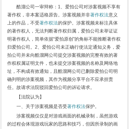
酷溜公司一审辩称：1、爱拍公司对涉案视频不享有
著作权，非本案适格原告。涉案视频并非
著作权法
意义
上的作品，不受
著作权法
的保护。涉案视频未标注具体
的著作权人，无法判断著作权归属，爱拍公司未举证证
明著作权人，简单依据“爱拍原创”的角标不能推断著作权
归爱拍公司。2、爱拍公司未正确行使法定通知义务，爱
拍公司并未向酷溜网公司提交涉案视频的完整有效的著
作权权属证明文件，也未提交涉案视频的名称及网络地
址，不构成有效通知，且酷溜网公司已删除爱拍公司明
确列明的涉案视频，其作为视频分享平台不应承担责
任。故请求法院驳回爱拍公司的诉讼请求。
【法院认为】
一、关于涉案视频是否受
著作权法
保护。
涉案视频仅仅是对游戏画面的机械录制，虽然游戏
的过程会体现游戏玩家的思路和技巧，但因所录制的画