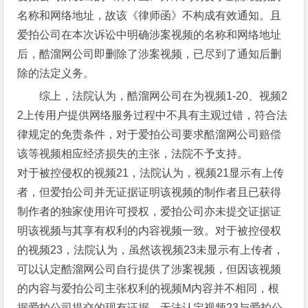
名称和网络地址，故该《律师函》不构成有效通知。且
爱拍公司在本次诉讼中明确涉案视频的名称和网络地址
后，酷溜网公司即删除了涉案视频，已尽到了通知后删
除的法定义务。
综上，法院认为，酷溜网公司在为视频1-20、视频2
2上传用户提供网络服务过程中不具有主观过错，符合法
律规定的免责条件，对于爱拍公司要求酷溜网公司赔偿
该等视频相应经济损失的主张，法院不予支持。
对于被控侵权的视频21，法院认为，视频21显示有上传
者，但爱拍公司并无证据证明该视频的制作者且已获得
制作者的独家使用许可授权，爱拍公司亦未提交证据证
明该视频与其享有权利的内容视频一致。对于被控侵权
的视频23，法院认为，虽然该视频23未显示有上传者，
可以认定酷溜网公司自行提供了涉案视频，但因该视频
的内容与爱拍公司主张权利的视频M内容并不相同，根
据爱拍公司提交的现有证据，无法认定视频23与爱拍公