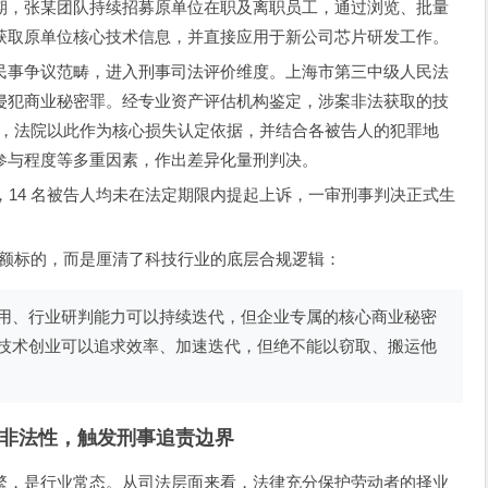
期，张某团队持续招募原单位在职及离职员工，通过浏览、批量
获取原单位核心技术信息，并直接应用于新公司芯片研发工作。
民事争议范畴，进入刑事司法评价维度。上海市第三中级人民法
侵犯商业秘密罪。经专业资产评估机构鉴定，涉案非法获取的技
余元，法院以此作为核心损失认定依据，并结合各被告人的犯罪地
参与程度等多重因素，作出差异化量刑判决。
决作出后，14 名被告人均未在法定期限内提起上诉，一审刑事判决正式生
的巨额标的，而是厘清了科技行业的底层合规逻辑：
用、行业研判能力可以持续迭代，但企业专属的核心商业秘密
技术创业可以追求效率、加速迭代，但绝不能以窃取、搬运他
非法性，触发刑事追责边界
繁，是行业常态。从司法层面来看，法律充分保护劳动者的择业