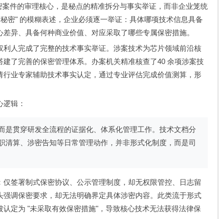
业秘密案件的审理核心，是秘点的精准拆分与事实举证，而非企业笼统
为秘密" 的模糊表述，企业必须逐一举证：具体哪项技术信息具备
心差异、具备何种商业价值、对应采取了哪些专属保密措施。
权利人完成了完整的技术事实举证。涉案技术为芯片领域前沿核
建了完善的保密管理体系。办案机关精准核查了40 余项涉案技
请行业专家辅助技术事实认定，通过专业评估完成价值测算，形
心逻辑：
而是贯穿研发全流程的证据化、体系化管理工作。技术文档分
职清算、涉密告知等日常管理动作，并非形式化制度，而是司
：仅签署制式保密协议、公示管理制度，却无权限管控、日志留
头强调保密要求，却无法明确界定具体涉密内容。此类流于形式
认定为 "未采取有效保密措施"，导致核心技术无法获得法律保