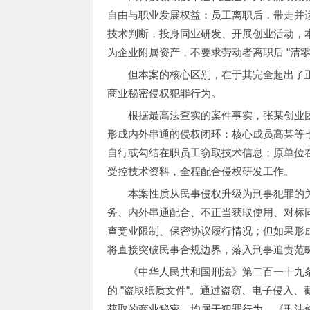
自由与职业发展权益：员工离职后，带走并
技术判断，投身同业研发、开展创业活动，
为企业附属资产，不要求劳动者离职后 "清零
但本案的核心区别，在于其完全超出了
商业秘密侵权犯罪行为。
根据最高法查实的案件事实，张某创业
形成内外串通的侵权闭环：核心成员高某等
自行或勾结在职员工窃取技术信息；原单位
受控技术资料，全程配合侵权研发工作。
本案性质从民事侵权升级为刑事犯罪的关键
务、内外串通配合、不正当获取使用、对标
查竞业限制、保密协议履行情况；但如果形成
将直接突破民事合规边界，落入刑事追责范
《中华人民共和国刑法》第二百一十九
的 "盗取纸质文件"。通过盗窃、电子侵入
获取的商业秘密，均属于犯罪行为。《刑法