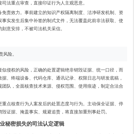
被司法重点审查，直接印证行为人主观恶意。
备免责效力。事前建立的知识产权隔离制度、洁净研发机制、资
权事实发生后集中补签的制式文件，无法覆盖此前非法获取、使
的刻意安排，不被司法机关采信。
责风险。
疑似侵权的风险，正确的处置逻辑绝非销毁证据、统一口径，而
数据、终端设备、代码仓库、通讯记录、权限日志与研发底稿，
规团队，全面核查技术来源、侵权范围、使用痕迹，制定合法合
更重点核查行为人案发后的处置态度与行为。主动保全证据、停
销毁证据、掩盖事实、规避追责，将直接加重刑事处罚。
业秘密损失的司法认定逻辑