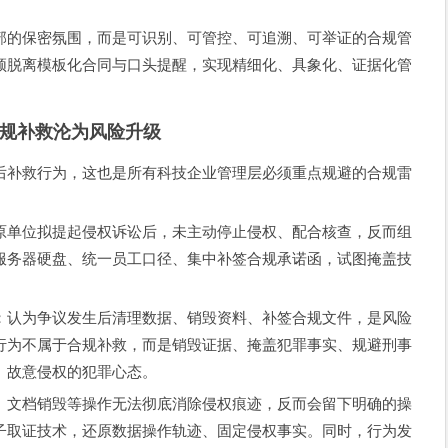
部的保密氛围，而是可识别、可管控、可追溯、可举证的合规管
须脱离模板化合同与口头提醒，实现精细化、具象化、证据化管
规补救沦为风险升级
后补救行为，这也是所有科技企业管理层必须重点规避的合规雷
原单位拟提起侵权诉讼后，未主动停止侵权、配合核查，反而组
服务器硬盘、统一员工口径、集中补签合规承诺函，试图掩盖技
：认为争议发生后清理数据、销毁资料、补签合规文件，是风险
行为不属于合规补救，而是销毁证据、掩盖犯罪事实、规避刑事
、故意侵权的犯罪心态。
、文档销毁等操作无法彻底消除侵权痕迹，反而会留下明确的操
子取证技术，还原数据操作轨迹、固定侵权事实。同时，行为发