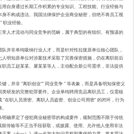
运用自身通过长期工作积累的专业知识、工程技能、行业经验与
本身不构成违法。我国法律保护企业商业秘密，但绝不将员工视
" 职业经验。
正常人才流动与同业竞争的范畴，属于典型的有组织、有预谋的
团队并非单纯吸纳行业人才，而是针对性拉拢原单位核心团队，
七人明知原单位对涉案技术采取了完善保密措施，仍在离职前后
在职员工赵某某、屠某某等人，主动配合新公司需求，非法提供
，并非 "离职创业"" 同业竞争 " 等表象，而是具备明知保密义
同类研发的完整犯罪要件。企业单纯聘用竞品离职员工，仅需核
 "在职人员泄密、离职人员盗密、创业公司用密" 的闭环，行为
畴。
条明确界定了侵犯商业秘密罪的构成要件，规制范围不限于传统
、截留传输等不正当手段获取，或披露、使用、允许他人使用非法
修正案（十一）》进一步加大知识产权刑事保护力度，将本罪法