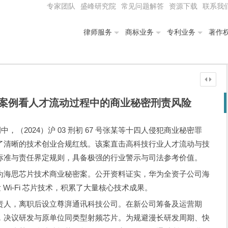
专家团队
盛峰研究院
常见问题解答
资源下载
联系我
律师服务
商标业务
专利业务
著作
案例看人才流动过程中的商业秘密刑责风险
中，（2024）沪 03 刑初 67 号张某等十四人侵犯商业秘密罪
了清晰的技术创业合规红线。该案直击高科技行业人才流动与技
标准与责任界定规则，具备极强的行业警示与司法参考价值。
为海思芯片技术商业秘密案。公开资料证实，华为全资子公司海
 Wi-Fi 芯片技术，积累了大量核心技术成果。
责人，离职后设立尊湃通讯科技公司。在新公司筹备及运营期
，决议研发与原单位同类型射频芯片。为规避漫长研发周期、快