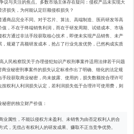
是行业争议与关注的焦点。多数市场主体存在疑问：侵权产品未实现大
经济损失，为何能认定巨额侵权损失？
普通商品完全不同。对于芯片、算法、高端制造、医药研发等高
价值，不在于终端销售利润，而在于研发周期、试错成本、市场
侵权方通过非法手段获取核心技术，即便未实现产品销售、未产
累，规避了高额研发成本，抢占了行业先发优势，已然构成实质
、最高人民检察院关于办理侵犯知识产权刑事案件适用法律若干问题
条，对商业秘密刑事案件的损失认定标准作出了明确、细化的法定规
当手段获取商业秘密，尚未披露、使用的，损失数额按合理许可
先按权利人利润损失认定，若利润损失低于合理许可使用费，则
业秘密的独立财产价值：
商业属性，不能以侵权方未盈利、未销售为由否定权利人的合
方式，无偿占有权利人的研发成果、赚取不正当竞争优势。