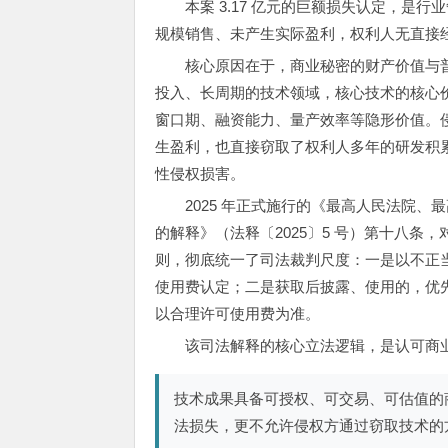
本案 3.17 亿元的巨额损失认定，
规模销售、未产生实际盈利，权利人无直接
核心原因在于，商业秘密的财产价值与
投入、长周期的技术领域，核心技术的核心
窗口期、融资能力、量产效率等隐形价值。
生盈利，也直接窃取了权利人多年的研发积
性侵权损害。
2025 年正式施行的《最高人民法院
的解释》（法释〔2025〕5 号）第十八
则，彻底统一了司法裁判尺度：一是以不正
使用费认定；二是获取后披露、使用的，优
以合理许可使用费为准。
该司法解释的核心立法逻辑，是认可商
技术成果具备可授权、可交易、可估值的
法损失，更不允许侵权方通过窃取技术的