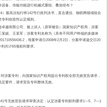
件设备、传输功能进行机械式重组、叠加排布？
24）最高法知行终142号行政判决书，直击通信、物联网领域组合
类专利创造性认定规则。
逊卓越有限公司、被上诉人（原审被告）国家知识产权局，涉案
王某妮、王某军；涉案专利名称为《具有不同用户终端的多媒体
10556436.2，母案申请日2008年2月2日，分案申请递交日20
，专利共计65项权利要求。
公司针对涉案专利，向国家知识产权局提出专利权全部无效宣告请求，
法定要件，请求宣告专利整体无效。
41号无效宣告请求审查决定：认定涉案专利权利要求1—5、7—1