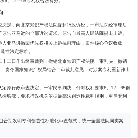
6、12—65专利权合法有效。
向
查决定，向北京知识产权法院提起行政诉讼，一审法院经审理后
了原告亚马逊的全部诉讼请求。原告向最高人民法院提出上诉。
诉人亚马逊撤回优先权相关上诉抗辩理由，案件核心争议收敛
创造性法定标准。
二十二日作出终审裁判：撤销北京知识产权法院一审判决、撤销
决定，责令国家知识产权局结合二审裁判意见，对涉案专利重新作出
定原行政审查决定、一审民事判决，针对权利要求6、12—65创
法律瑕疵，要求行政机关依据最高法创造性裁判规则，重启专利
组合型发明专利创造性标准化审查范式，统一全国法院同类案