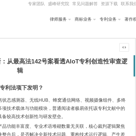
专家团队
盛峰研究院
常见问题解答
资源下载
联系我
律师服务
商标业务
专利业务
著作
：从最高法142号案看透AIoT专利创造性审查逻
辑
专利法项下发明？
括状态感测器、无线HUB、蜂窝通信网络、视频摄像组件、多终
多项技术载体与功能模块，普通阅读者极易依托该专利文献中的
具备较高技术创新性与研发壁垒。
产品功能丰富度、专业术语堆砌数量无关联，核心裁判逻辑聚焦
块整合后，是否解决全新技术问题、重构技术运行逻辑、产生差