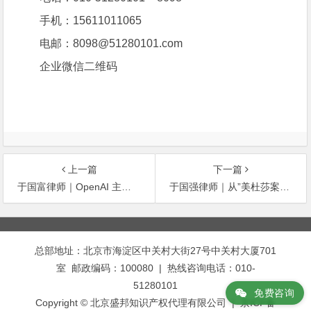
手机：15611011065
电邮：8098@51280101.com
企业微信二维码
上一篇
下一篇
于国富律师｜OpenAI 主动停用 “IO” 标识，为何仍被法院禁令限制？
于国强律师｜从”美杜莎案”看中国AI平台责任的边界
文
章
总部地址：北京市海淀区中关村大街27号中关村大厦701
导
室 邮政编码：100080 | 热线咨询电话：010-
航
51280101
免费咨询
Copyright © 北京盛邦知识产权代理有限公司 | 京ICP备