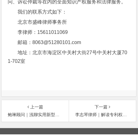
问、诉讼仲裁等在内的全面知识产权服务和法律服务。
我们的联系方式如下：
北京市盛峰律师事务所
李律师：15611011069
邮箱：8063@51280101.com
地址：北京市海淀区中关村大街27号中关村大厦70
1-702室
上一篇
下一篇
鲍琳顾问｜浅聊实用新型专利申请
李志琴律师｜解读专利权期限补偿：维护创新权益，规范申请要求
文
章