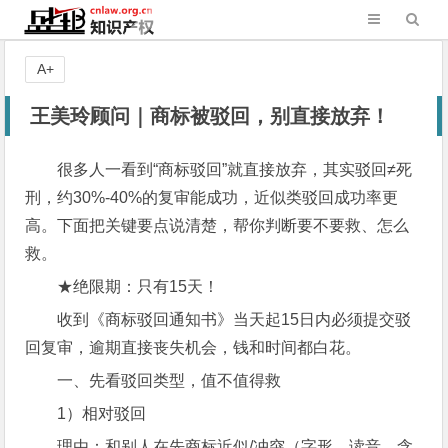
A+
王美玲顾问｜商标被驳回，别直接放弃！
很多人一看到“商标驳回”就直接放弃，其实驳回≠死
刑，约30%-40%的复审能成功，近似类驳回成功率更
高。下面把关键要点说清楚，帮你判断要不要救、怎么
救。
★绝限期：只有15天！
收到《商标驳回通知书》当天起15日内必须提交驳
回复审，逾期直接丧失机会，钱和时间都白花。
一、先看驳回类型，值不值得救
1）相对驳回
理由：和别人在先商标近似/冲突（字形、读音、含