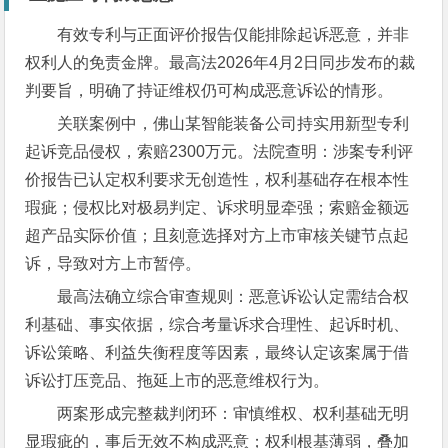
有效专利与正面评价报告仅能排除起诉恶意，并非
权利人的免责金牌。最高法2026年4月2日同步发布的裁
判要旨，明确了持证维权仍可构成恶意诉讼的情形。
关联案例中，佛山某智能装备公司持实用新型专利
起诉竞品侵权，索赔2300万元。法院查明：涉案专利评
价报告已认定权利要求无创造性，权利基础存在根本性
瑕疵；侵权比对极易判定、诉求明显牵强；索赔金额远
超产品实际价值；且刻意选择对方上市审核关键节点起
诉，导致对方上市暂停。
最高法确立综合审查规则：恶意诉讼认定需结合权
利基础、事实依据，综合考量诉求合理性、起诉时机、
诉讼策略、利益失衡程度等因素，最终认定该案属于借
诉讼打压竞品、拖延上市的恶意维权行为。
两案形成完整裁判闭环：审慎维权、权利基础无明
显瑕疵的，事后无效不构成恶意；权利根基薄弱，叠加