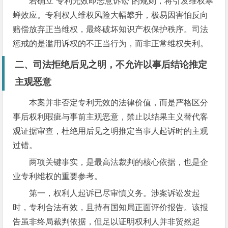
若确立“专利无效即恶意诉讼”的规则，将引发维权寒
蝉效应。专利权人维权风险大幅攀升，极易因害怕反向
赔偿放弃正当维权，最终破坏知识产权保护秩序。司法
惩戒的是滥用诉权的不正当行为，而非正常维权失利。
二、司法拒绝后见之明，不允许以事后结论推定
主观恶意
本案并非否定专利无效的法律价值，而是严格区分
事后权利瑕疵与事前主观恶意，禁止以结果主义替代客
观证据审查，杜绝用后见之明推定当事人起诉时的主观
过错。
两项关键事实，是最高法裁判的核心依据，也是企
业专利维权的重要参考。
第一，权利人起诉已尽审慎义务。涉案诉讼发起
时，专利合法有效，且持有国知局正面评价报告。该报
告虽非终局裁判依据，但足以证明权利人并非贸然起