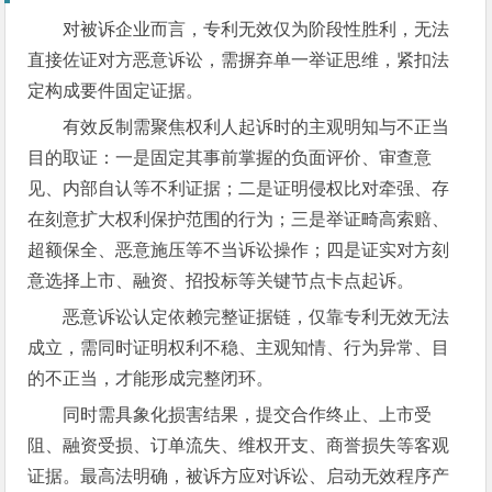
对被诉企业而言，专利无效仅为阶段性胜利，无法
直接佐证对方恶意诉讼，需摒弃单一举证思维，紧扣法
定构成要件固定证据。
有效反制需聚焦权利人起诉时的主观明知与不正当
目的取证：一是固定其事前掌握的负面评价、审查意
见、内部自认等不利证据；二是证明侵权比对牵强、存
在刻意扩大权利保护范围的行为；三是举证畸高索赔、
超额保全、恶意施压等不当诉讼操作；四是证实对方刻
意选择上市、融资、招投标等关键节点卡点起诉。
恶意诉讼认定依赖完整证据链，仅靠专利无效无法
成立，需同时证明权利不稳、主观知情、行为异常、目
的不正当，才能形成完整闭环。
同时需具象化损害结果，提交合作终止、上市受
阻、融资受损、订单流失、维权开支、商誉损失等客观
证据。最高法明确，被诉方应对诉讼、启动无效程序产