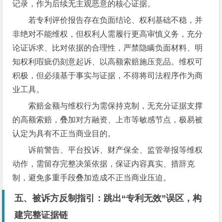
记录，作为后续无主观恶意的核心证据。
若专利评价报告存在负面结论、权利基础不稳，并
非绝对不能维权，但权利人需履行更高审慎义务，充分
论证诉求、比对依据的合理性，严禁隐瞒负面材料、明
知权利瑕疵仍刻意起诉、以高额索赔施压竞品。维权可
积极，但必须基于事实与证据，不得将司法程序作为商
业工具。
索赔金额与维权行为需保持克制，无充分证据支撑
的高额索赔，叠加对方融资、上市等敏感节点，极易被
认定为具有不正当商业目的。
诉前警告、平台投诉、财产保全、监管举报等维权
动作，需留存完整决策依据，保证内容真实、措辞克
制，避免多重手段叠加造成不正当商业压迫。
五、被诉方反制指引：跳出“专利无效”误区，构
建完整证据链