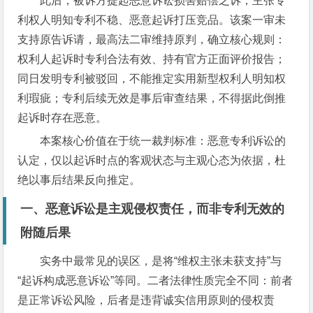
此后，被诉方提起恶意诉讼损害赔偿之诉，主张专
利权人明知专利不稳、恶意起诉打压竞品。该案一审未
支持原告诉请，最高法二审维持原判，确立核心规则：
权利人起诉时专利合法有效、持有官方正面评价报告；
同日发明专利被驳回，不能推定实用新型权利人明知权
利瑕疵；专利后续无效是事后审查结果，不得据此倒推
起诉时存在恶意。
本案核心价值在于统一裁判标准：恶意专利诉讼的
认定，仅以起诉时点的客观状态与主观心态为依据，杜
绝以事后结果反向推定。
一、恶意诉讼是主观侵权责任，而非专利无效的
附随后果
实务中最常见的误区，是将“维权主张未获支持”与
“起诉构成恶意诉讼”等同。二者法律性质完全不同：前者
是正常诉讼风险，后者是违背诚实信用原则的侵权责