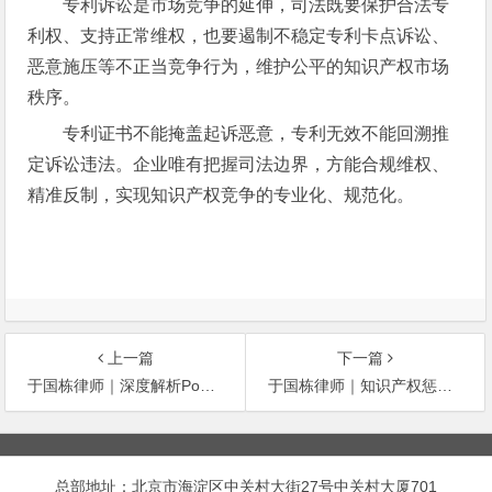
专利诉讼是市场竞争的延伸，司法既要保护合法专
利权、支持正常维权，也要遏制不稳定专利卡点诉讼、
恶意施压等不正当竞争行为，维护公平的知识产权市场
秩序。
专利证书不能掩盖起诉恶意，专利无效不能回溯推
定诉讼违法。企业唯有把握司法边界，方能合规维权、
精准反制，实现知识产权竞争的专业化、规范化。
上一篇
下一篇
于国栋律师｜深度解析Pokémon Go专利案：中国出海软件专利必须规避的101无效风险
于国栋律师｜知识产权惩罚性赔偿新规深度解读（2026版）
文
章
总部地址：北京市海淀区中关村大街27号中关村大厦701
导