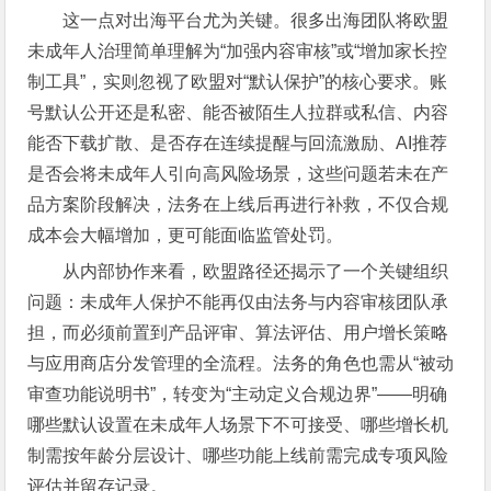
这一点对出海平台尤为关键。很多出海团队将欧盟
未成年人治理简单理解为“加强内容审核”或“增加家长控
制工具”，实则忽视了欧盟对“默认保护”的核心要求。账
号默认公开还是私密、能否被陌生人拉群或私信、内容
能否下载扩散、是否存在连续提醒与回流激励、AI推荐
是否会将未成年人引向高风险场景，这些问题若未在产
品方案阶段解决，法务在上线后再进行补救，不仅合规
成本会大幅增加，更可能面临监管处罚。
从内部协作来看，欧盟路径还揭示了一个关键组织
问题：未成年人保护不能再仅由法务与内容审核团队承
担，而必须前置到产品评审、算法评估、用户增长策略
与应用商店分发管理的全流程。法务的角色也需从“被动
审查功能说明书”，转变为“主动定义合规边界”——明确
哪些默认设置在未成年人场景下不可接受、哪些增长机
制需按年龄分层设计、哪些功能上线前需完成专项风险
评估并留存记录。