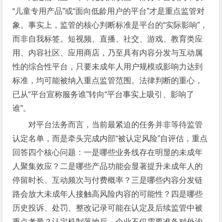
“儿童专用产品”或“面向低龄用户的平台”才是重点监管对
象。事实上，监管的核心判断标准是平台的“实际影响”，
而非自我标签。短视频、直播、社交、游戏、教育类应
用、内容社区、应用商店，乃至具有内容分发与互动属
性的综合性平台，只要未成年人用户规模或影响力达到
标准，均可能被纳入重点监管范围。法律判断的重心，
已从“平台宣称服务谁”转向“平台事实上吸引、影响了
谁”。
对平台法务而言，当前最紧迫的任务并非等待监管
认定名单，而是牵头完成内部“被认定风险”自评估，重点
回答四个核心问题：一是哪些业务线存在明显的未成年
人聚集效应？二是哪些产品功能会显著提升未成年人的
停留时长、互动频次与付费概率？三是哪些内容分发链
路会放大未成年人接触高风险内容的可能性？四是哪些
历史投诉、处罚、整改记录可能在认定及后续监管中被
重点考量？认定机制落地后，企业不仅需要准备对外沟