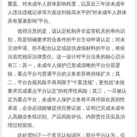
覆盖、对未成年人群体影响程度，以及近三年涉未成年
人违法违规记录等方面达到较高水平的“对未成年人群体
具有显著影响”平台。
值得注意的是，该认定机制并非监管机关的单向识
别，而是明确要求符合条件的平台主动申请认定；对未
主动申请、拒不配合认定或提供虚假材料的平台，将依
法追究相应法律责任。这一设计对平台法务的核心启示
有三：其一，未成年人保护已形成清晰的平台分层逻
辑，重点平台与普通平台的义务差异将持续扩大；其
二，平台合规风险不再局限于“个案违规”，更包括“未按
要求完成重点平台认定”的程序性风险；其三，一旦被认
定为重点平台，未成年人保护义务将不再停留在原则性
承诺，企业必须能够提供完整证据，证明已完成未成年
人高频业务线识别、产品风险评估、内部责任压实及治
理过程留痕。
此处需纠正一个常见认知误区：部分平台认为，仅