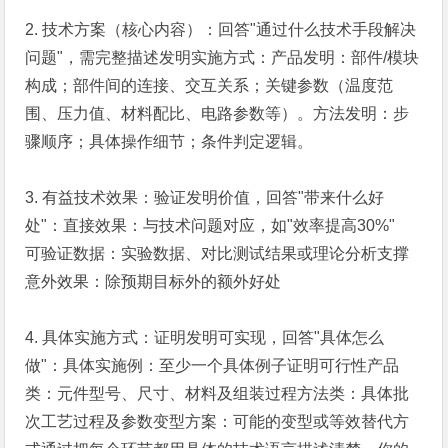
2.
技术方案（核心内容）：
回答
"
通过什么技术手段解决
问题
"
，需完整描述发明实施方式：
产品发明：部件
/
模块
构成；部件间的连接、交互关系；关键参数（温度范
围、压力值、材料配比、电路参数等）。
方法发明：步
骤顺序；具体操作细节；条件判定逻辑。
3.
有益技术效果：
验证发明价值，回答
"
带来什么好
处
"
：
直接效果：与技术问题对应，如
"
效率提高
30%"
可验证数据：实验数据、对比测试结果或理论分析支撑
意外效果：除预期目标外的额外好处
4.
具体实施方式：
证明发明可实现，回答
"
具体怎么
做
"
：
具体实施例：至少一个具体例子证明可行性
产品
类：元件型号、尺寸、材料及组装过程
方法类：具体批
次工艺过程及参数
变型方案：可能的变型或等效替代方