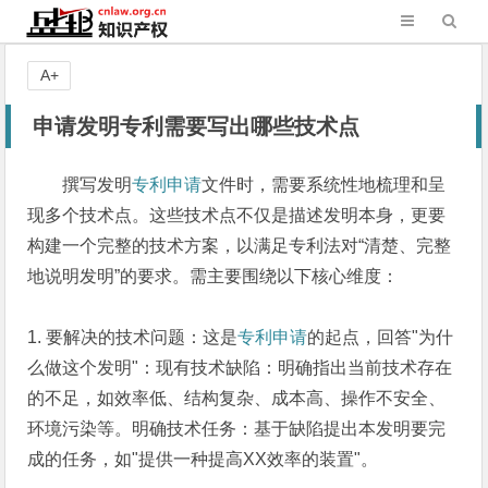
A+
申请发明专利需要写出哪些技术点
撰写发明
专利申请
文件时，需要系统性地梳理和呈
现多个技术点。这些技术点不仅是描述发明本身，更要
构建一个完整的技术方案，以满足专利法对
“
清楚、完整
地说明发明
”
的要求。
需主要围绕以下核心维度：
1.
要解决的技术问题：
这是
专利申请
的起点，回答
"
为什
么做这个发明
"
：
现有技术缺陷：明确指出当前技术存在
的不足，如效率低、结构复杂、成本高、操作不安全、
环境污染等。
明确技术任务：基于缺陷提出本发明要完
成的任务，如
"
提供一种提高
XX
效率的装置
"
。