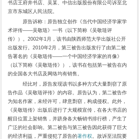
书店王府井书店、吴某、中信出版股份有限公司诉至北
京市东城区人民法院。
原告诉称：原告独立创作《当代中国经济学家学
术评传——吴敬琏》一书（以下简称《吴敬琏评
传》）。2002年1月，该书由陕西师范大学出版社公开
出版发行。2010年2月，第三被告出版发行了由第二被
告署名的《吴敬琏传——一个中国经济学家的肖像》
（以下简称《吴敬琏传》），该书在包括第一被告在内
的全国各大书店及网络均有销售。
经比对，原告发现该书以多种方式大量剽窃了原
告作品《吴敬琏评传》的内容。原告认为，第二被告作
为知名作家，未经许可，肆意剽窃，构成侵权。此外，
《吴敬琏传》出版后进行了大规模宣传，在各大书店的
醒目位置上架销售，并跻身各大畅销书排行榜，产生了
广泛的社会影响。第二被告与第三被告因此获得了巨大
的经济利益，严重侵犯了原告的
著作权
。故诉至法院要