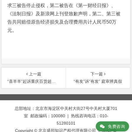
求三被告停止侵权，第二被告在《第一财经日报》、
《法制日报》及新浪网上刊登致歉声明，第二、第三被
告共同赔偿原告经济损失及合理费用共计人民币50万
元。
上一篇
下一篇
“喜羊羊”起诉重庆百货超市侵权索赔5万
“有友”诉“有发” 庭审辨真假
文
章
总部地址：北京市海淀区中关村大街27号中关村大厦701
导
室 邮政编码：100080 | 热线咨询电话：010-
航
51280101
免费咨询
Copyright © 北京盛邦知识产权代理有限公司 | 京ICP备