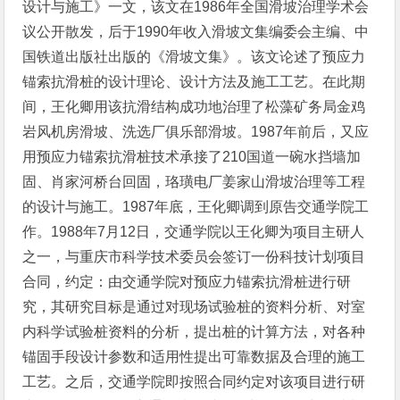
设计与施工》一文，该文在1986年全国滑坡治理学术会
议公开散发，后于1990年收入滑坡文集编委会主编、中
国铁道出版社出版的《滑坡文集》。该文论述了预应力
锚索抗滑桩的设计理论、设计方法及施工工艺。在此期
间，王化卿用该抗滑结构成功地治理了松藻矿务局金鸡
岩风机房滑坡、洗选厂俱乐部滑坡。1987年前后，又应
用预应力锚索抗滑桩技术承接了210国道一碗水挡墙加
固、肖家河桥台回固，珞璜电厂姜家山滑坡治理等工程
的设计与施工。1987年底，王化卿调到原告交通学院工
作。1988年7月12日，交通学院以王化卿为项目主研人
之一，与重庆市科学技术委员会签订一份科技计划项目
合同，约定：由交通学院对预应力锚索抗滑桩进行研
究，其研究目标是通过对现场试验桩的资料分析、对室
内科学试验桩资料的分析，提出桩的计算方法，对各种
锚固手段设计参数和适用性提出可靠数据及合理的施工
工艺。之后，交通学院即按照合同约定对该项目进行研