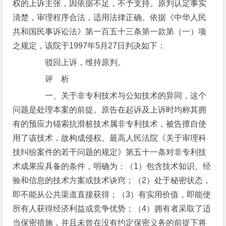
权的上诉主张，因依据不足，不予支持。原判认定事实
清楚，审理程序合法，适用法律正确。依据《中华人民
共和国民事诉讼法》第一百五十三条第一款第（一）项
之规定，该院于1997年5月27日判决如下：
驳回上诉，维持原判。
评 析
一、关于非专利技术与公知技术的异同，这个
问题是处理本案的前提。原告在起诉及上诉时均称其拥
有的预应力锚索抗滑桩技术属非专利技术，被告擅自使
用了该技术，故构成侵权。最高人民法院《关于审理科
技纠纷案件的若干问题的规定》第五十一条对非专利技
术成果应具备的条件，明确为：（1）包含技术知识、经
验和信息的技术方案或技术诀窍；（2）处于秘密状态，
即不能从公共渠道直接获得；（3）有实用价值，即能使
所有人获得经济利益或竞争优势；（4）拥有者采取了适
当保密措施，并且未曾在没有约定保密义务的前提下将