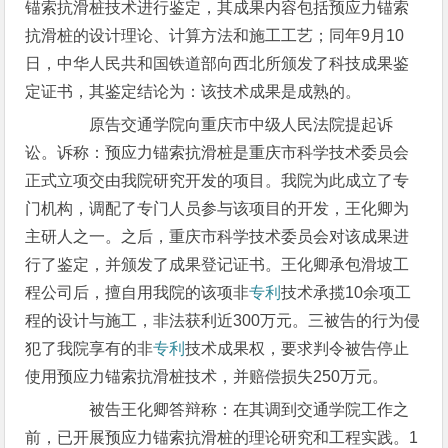
锚索抗滑桩技术进行鉴定，其成果内容包括预应力锚索
抗滑桩的设计理论、计算方法和施工工艺；同年9月10
日，中华人民共和国铁道部向西北所颁发了科技成果鉴
定证书，其鉴定结论为：该技术成果是成熟的。
原告交通学院向重庆市中级人民法院提起诉
讼。诉称：预应力锚索抗滑桩是重庆市科学技术委员会
正式立项交由我院研究开发的项目。我院为此成立了专
门机构，调配了专门人员参与该项目的开发，王化卿为
主研人之一。之后，重庆市科学技术委员会对该成果进
行了鉴定，并颁发了成果登记证书。王化卿承包滑坡工
程公司后，擅自用我院的该项非
专利
技术承揽10余项工
程的设计与施工，非法获利近300万元。三被告的行为侵
犯了我院享有的非
专利
技术成果权，要求判令被告停止
使用预应力锚索抗滑桩技术，并赔偿损失250万元。
被告王化卿答辩称：在其调到交通学院工作之
前，已开展预应力锚索抗滑桩的理论研究和工程实践。1