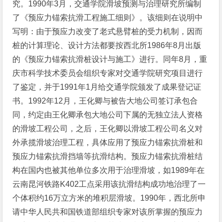
究。1990年3月，交通学院滑坡预测与治理研究所编制
了《预应力锚索抗滑工程施工细则》。该细则在说明中
写明：由于预应力改变了老式悬臂桩的受力机制，因而
桩的计算理论、设计方法都要按西北所1986年8月出版
的《预应力锚索抗滑桩设计与施工》进行。同年8月，重
庆市科学技术委员会组织专家对交通学院研究项目进行
了鉴定，并于1991年1月给交通学院颁发了成果登记证
书。1992年12月，王化卿与被告大地公司签订承包合
同，约定由王化卿承包大地公司下属的无独立法人资格
的滑坡工程公司，之后，王化卿以滑坡工程公司名义对
外承揽滑坡治理工程，具体应用了预应力锚索抗滑桩和
预应力锚索抗滑挡墙等抗滑结构。预应力锚索抗滑桩结
构在国内也被其他单位多次用于治理滑坡，如1989年在
云南昆河铁路K402工点采用该抗滑结构成功地治理了一
个体积约16万立方米的堆积层滑坡。1990年，西北所申
请中华人民共和国铁道部组织专家对该所掌握的预应力