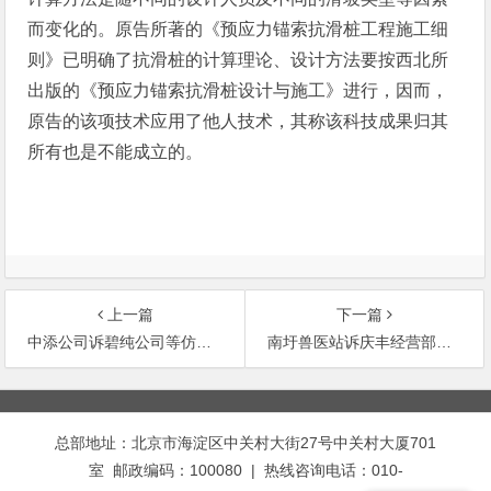
而变化的。原告所著的《预应力锚索抗滑桩工程施工细
则》已明确了抗滑桩的计算理论、设计方法要按西北所
出版的《预应力锚索抗滑桩设计与施工》进行，因而，
原告的该项技术应用了他人技术，其称该科技成果归其
所有也是不能成立的。
上一篇
下一篇
中添公司诉碧纯公司等仿冒其控股的合资公司知名商品特有名称及装潢不正当竞争侵权案
南圩兽医站诉庆丰经营部等假冒其名义张贴与其价格不符的价格广告不正当竞争侵权案
文
章
总部地址：北京市海淀区中关村大街27号中关村大厦701
导
室 邮政编码：100080 | 热线咨询电话：010-
航