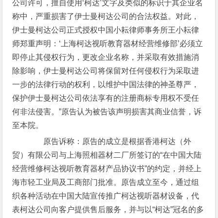
公司许可，擅自使用‘柯达’文字及类似的标识于其企业名
称中，严重损害了伊士曼柯达公司的合法权益。对此，
伊士曼柯达公司正式授权中国小耘律师事务所王小耘律
师郑重声明：‘上海柯达视听教育器材经营维修部’必须立
即停止其侵权行为，更改企业名称，并采取有效措施消
除影响，伊士曼柯达公司将保留对任何侵权行为采取进
一步的法律行动的权利，以维护中国法律的神圣尊严，
保护伊士曼柯达公司依法享有的注册商标专用权不受任
何非法侵害。”原告认为被告该声明损害其商业信誉，诉
至本院。
原告诉称：原告的成立是根据香港柯达（外
贸）有限公司与上海照相器材二厂所签订的“在中国大陆
经营维修柯达视听教育器材产品协议书”的约定，并经上
海市轻工业局及工商部门批准。原告成立至今，通过组
织各种活动在中国大陆宣传推广柯达视听器材设备，代
表柯达公司向客户提供售后服务，并与以“柯达”冠名的多