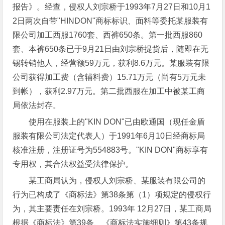
报告》。经查，侵权人刘宗桥于1993年7月27日和10月1
2日两次自带"HINDON"商标标识、面料等委托某服装有
限公司加工西服1760套、西裤650条。第一批西服860
套、本裤650条已于9月21日由刘宗桥提货后，随即在无
锡转销他人，经营额59万元，获利8.6万元。某服装有限
公司获得加工费（含辅料费）15.71万元（尚有5万元未
到帐），获利2.97万元。第二批西服在加工中被某工商
局依法封存。
使用在服装上的"KIN DON"已由欧通国（现任金盾
服装有限公司法定代表人）于1991年6月10日经商标局
核准注册，注册证号为554883号。"KIN DON"商标享有
专用权，其合法权益受法律保护。
某工商局认为，侵权人刘宗桥、某服装有限公司的
行为已构成了《商标法》第38条第（1）项规定的侵权行
为，其主要责任在刘宗桥。1993年 12月27日，某工商局
根据《商标法》第39条、《商标法实施细则》第43条规