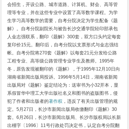
会招生，开设公路、城市道路、计算机、财会、高等管
理等专业，并在这些专业中设置了高等数学课程。为学
生学习高等数学的需要，自考分院决定为学生配备《题
解》。自考分院副院长与被告长沙交通学院轻印部承包
人金志强联系，翻印《题解》300套，双方口头约定每套
复印价15元。翻印后，自考分院以支票形式与金志强结
帐。自考分院将270套《题解》以每套21元分发给公路
工程专业、高等级公路管理专业学生及教师。1995年
冬，原告发现被翻印的《题解》，于1995年12月10日向
湖南省新闻出版局投诉。1996年5月14日，湖南省新闻
出版局对《题解》鉴定结论为：送审书为小32开本，显
系假冒华中理工大学出版社名义和图书的盗版图书，侵
犯了作者和出版者的
著作权
，违反了有关出版管理的规
定。5月27日，长沙市新闻出版局收缴翻印《题解》30
套。6月26日，长沙市新闻出版局、长沙市版权局以长新
出稽字〔1996〕11号行政处罚决定书，认定自考分院翻