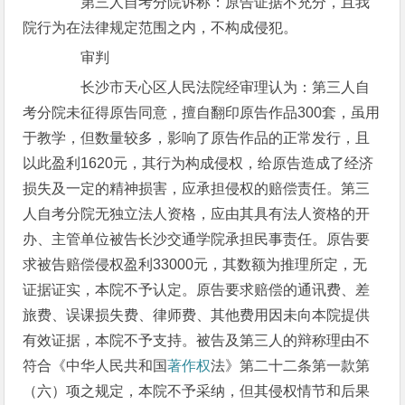
第三人自考分院诉称：原告证据不充分，且我
院行为在法律规定范围之内，不构成侵犯。
审判
长沙市天心区人民法院经审理认为：第三人自
考分院未征得原告同意，擅自翻印原告作品300套，虽用
于教学，但数量较多，影响了原告作品的正常发行，且
以此盈利1620元，其行为构成侵权，给原告造成了经济
损失及一定的精神损害，应承担侵权的赔偿责任。第三
人自考分院无独立法人资格，应由其具有法人资格的开
办、主管单位被告长沙交通学院承担民事责任。原告要
求被告赔偿侵权盈利33000元，其数额为推理所定，无
证据证实，本院不予认定。原告要求赔偿的通讯费、差
旅费、误课损失费、律师费、其他费用因未向本院提供
有效证据，本院不予支持。被告及第三人的辩称理由不
符合《中华人民共和国
著作权
法》第二十二条第一款第
（六）项之规定，本院不予采纳，但其侵权情节和后果