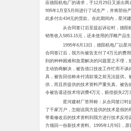
应德阳机电厂的请求，于12月29日又派出
995年1月至5月间进行了试生产，并将部
此多付出434元的货款。在此期间内，星河建
从合同签订后至提起诉讼时，德阳机电
销售收入5853.15元，还未使用的浮雕产品
1995年6月13日，德阳机电厂以星
合同签订后，我方向被告支付了4万元的费
到的种种困难和急需解决的问题置之不理，致
主动协商解决，被告借口技改工作忙而不谈此
具，被告回信称未付清款项之前无法提供。
供，而且所提供的技术资料严重失真。被告
令被告退还技术培训费4万元，赔偿损失2万
星河建材厂答辩称：从合同签订时起至1
了千家万户，怎能说我方提供的技术是假的
带着修改后的技术资料到我方进行技术反培
方领回一份新技术资料。1995年1月9日，