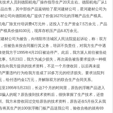
两名技术人员到德阳机电厂操作指导生产20天左右。德阳机电厂从1
份产品出售，其中部份产品返销给了星河建材公司，星河建材公司为
材公司向德阳机电厂提供了价值16270元的浮雕产品生产模具。
厂除支付培训费4万元外，还投入了生产资金7.5万余元，产品
生产模具价值8100元，现库存积压产品6.8万余元。
河建材公司为被告，向绵阳市涪城区人民法院提起诉讼，称：双方
用，但被告未按合同履行其义务，培训不负责任，对我方生产中遇
使我方于1995年4月23日被迫停产。此后，我方派人前往被告处
事。5月23日，我方为减少损失，再次函告被告要求提供一种模
被告向我方提供的技术资料，不足一个月便收回，以后再未提
的严重违约行为给我方造成了10多万元的经济损失。要求法院判
元，给付违约金1万元，并解除双方的联合生产合同关系。
995年5月23日，长达7个月的时间里，原告的浮雕产品进入
和骗人的呢？原告接到技术资料后，很快掌握了生产技术，还曾
训。我方未曾收回过交给原告的技术资料，原告还在5月份又从我
原告将其生产的100张浮雕门板产品送我公司，验收合格的就有69