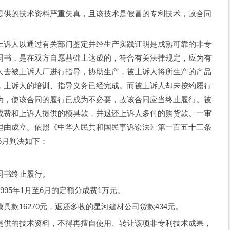
供的技术资料严重失真，且该技术是假冒的专利技术，故合同
诉人以通过有关部门鉴定并经生产实践证明是成熟可靠的非专
同书，是在双方自愿基础上达成的，符合有关法律规定，应为有
人去被上诉人厂进行指导，协助生产，被上诉人将所生产的产品
，上诉人的培训、指导义务已经完成。而被上诉人却未按约履行
为，使该合同的履行已成为不必要，故该合同应当终止履行。被
成费和上诉人提供的模具款，并退还上诉人多付的购货款。一审
理由成立。依照《中华人民共和国民事诉讼法》第一百五十三条
6月判决如下：
书终止履行。
5年1月至6月的定额分成费1万元。
16270元，返还多收的星河建材公司货款434元。
供的技术资料，不得再擅自使用、转让该项非专利技术成果，