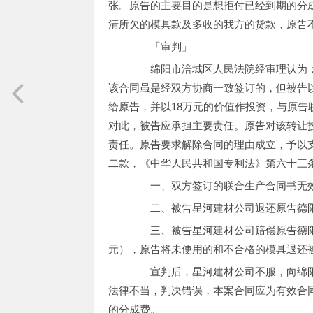
张。原告的主要目的是想拒付已经到期的分成
清所欠的模具款及多收的我方的货款，原告
「审判」
绵阳市涪城区人民法院经审理认为：
该合同虽是经双方协商一致签订的，但被告
给原告，并以18万元的价值作投资，与原
对此，被告应承担主要责任。原告对该转让
责任。原告要求解除合同的理由成立，予以
二款，《中华人民共和国专利法》第六十三条之
一、双方签订的联合生产合同书无
二、被告星河建材公司退还原告德阳
三、被告星河建材公司赔偿原告德阳机电
元），原告将未使用的和不合格的模具退还
宣判后，星河建材公司不服，向绵阳
法律不当，判决错误，本案合同应为有效合
的分成费。