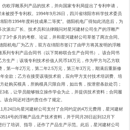
仿欧浮雕系列产品的技术，并向国家专利局提出了专利申请，
束时未被授予专利权。1994年9月26日，四川省绵阳市科学技术委员
绵阳市1994年度科技成果二等奖”。德阳机电厂得知此消息后，为
多次派出厂长、技术员和法律顾问对星河建材公司生产的浮雕产
行了3个多月的考察、论证，并和星河建材公司草签了两次合同。
方，德阳机电厂为乙方，双方在绵阳市签订了由甲方将其发明的浮雕
雕系列专利产品合同书（以下简称联合生产合同书）。该合同书
乙方生产；该项专利技术价值人民币18万元，作为甲方与乙方联
，第一年2万元，第二年2.5万元，第三年3万元，期满后重新修
当年全款；乙方在接受该项技术前，应向甲方支付技术培训费、培
甲方处购买模具，所购模具只限自用，如出售，按泄密条款处罚；
至3名，让学员能够独立操作学会为止，并提供技术资料；合同履
31日。该合同还对违约责任作了规定。
1月24日向星河建材公司支付了合同约定的4万元费用，星河建材
3514号的浮雕产品生产技术资料，并于同月28日起到12月下
进行了培训、指导，还作了产品生产示范。此后，星河建材公司