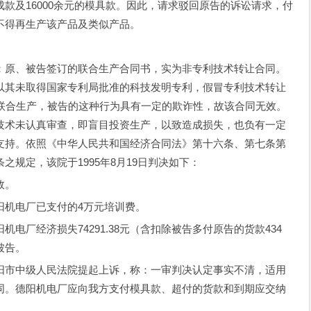
款及16000余元的模具款。因此，请求驳回原告的诉讼请求，付
不得再生产该产品及类似产品。
原、被告签订的联合生产合同书，实为非专利技术转让合同。
以其未取得国家专利局批准的科技发明专利，假冒专利技术转让
告联合生产，被告的这种行为具有一定的欺诈性，故该合同无效。
技术未认真审查，即盲目投资生产，以致造成损失，也负有一定
支持。依照《中华人民共和国经济合同法》第十六条、第七条第
规定，该院于1995年8月19日判决如下：
效。
机电厂已支付的4万元培训费。
厂经济损失74291.38元（含扣除被告多付原告的货款434
被告。
市中级人民法院提起上诉，称：一审判决认定事实不清，适用
同。德阳机电厂应向我方支付模具款、超付的货款和到期应交纳