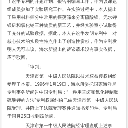
了讼争专利的开题计划、报告的编写工作，作为该课题
组成员参加了实验研究工作。在实验过程中，本人提出
了采用材料筛分中常用的振荡筛来分离硫酸镁、无水钾
镁矾和氯化钠三种物质的新工艺，并经实验室小试取得
了充分的试验数据。据此，本人在讼争发明专利中，对
核心技术的实质性特点作出了创造性贡献，作为专利发
明人无可非议。海水所提出的诉讼请求没有事实依据，
应予驳回。
「审判」
天津市第一中级人民法院以技术权益侵权纠纷
受理了本案。1996年1月19日，海水所委托国家海洋局
专利事务所函告中国专利局：“一种用苦卤和氯化钾制取
硫酸钾的方法”专利权属纠纷已由天津市第一中级人民法
院受理。并附上了法院受理案件通知书复印件。专利局
于同月25日收到该信函。
天津市第一中级人民法院经审理查明上述事