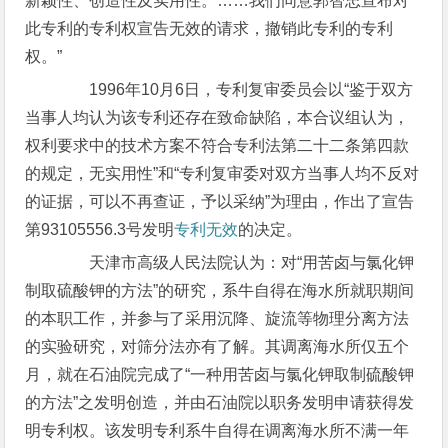
新颖性、创造性及实用性。……我们同意郭智忠宣布对
此专利的专利权宣告无效的请求，撤销此专利的专利
权。”
1996年10月6日，专利复审委员会以“鉴于双方
当事人均认为该专利还存在致命缺陷，本合议组认为，
权利要求中的技术方案不符合专利法第二十二条第四款
的规定，无实用性”和“专利复审委对双方当事人均不反对
的证据，可以不再查证，予以采纳”为理由，作出了宣告
第93105556.3号发明
专利无效
的决定。
天津市高级人民法院认为：对“用苦卤与氯化钾
制取硫酸钾的方法”的研究，系牛自得在海水所就职期间
的本职工作，并参与了采用沉降、旋流等物理分离方法
的实验研究，对筛分法亦有了解。其调离海水所仅五个
月，就在石油院完成了“一种用苦卤与氯化钾取制硫酸钾
的方法”之发明创造，并由石油院以职务发明申请获得发
明专利权。该发明专利系牛自得在调离海水所不满一年