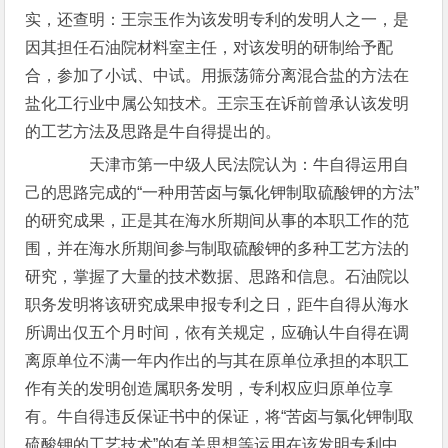
实，还查明：王宗玉作为该发明专利的发明人之一，是
因其担任石油院材料室主任，对该发明的研制给予配
合，参加了小试、中试。用振荡筛分离混合盐的方法在
盐化工行业中属公知技术。王宗玉在诉前曾承认该发明
的工艺方法及思路是牛自得提出的。
天津市第一中级人民法院认为：牛自得运用自
己的思路完成的“一种用苦卤与氯化钾制取硫酸钾的方法”
的研究成果，正是其在海水所期间从事的本职工作的范
围，并在海水所期间参与制取硫酸钾的多种工艺方法的
研究，掌握了大量的技术数据、思路和信息。石油院以
职务发明将该研究成果申报专利之日，距牛自得从海水
所调出仅五个月时间，依有关规定，应确认牛自得在调
离原单位不满一年内作出的与其在原单位承担的本职工
作有关的发明创造属职务发明，专利权应归原单位享
有。牛自得违反保证书中的保证，将“苦卤与氯化钾制取
硫酸钾的工艺技术”的有关思想等运用在该发明专利中，