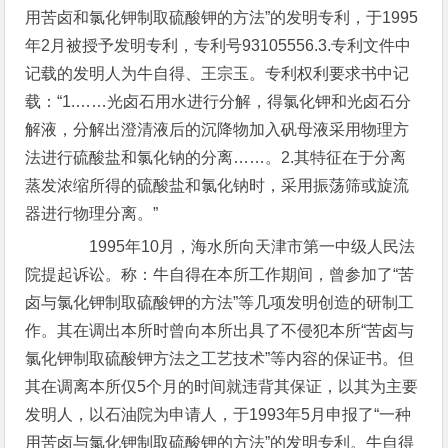
用苦卤和氯化钾制取硫酸钾的方法”的发明专利，于1995
年2月被授予发明专利，专利号93105556.3.专利文件中
记载的发明人为牛自得、王宗玉。专利权利要求书中记
载：“1.……光卤石用水进行分解，得氯化钾和光卤石分
解液，分解出澄清液后的沉降物加入矾母液采用物理方
法进行硫酸盐和氯化钠的分离……。2.其特征在于分离
蒸发浓缩所得的硫酸盐和氯化钠时，采用振荡筛或旋流
器进行物理分离。”
1995年10月，海水所向天津市第一中级人民法
院提起诉讼。称：牛自得在本所工作期间，曾参加了“苦
卤与氯化钾制取硫酸钾的方法”等几项发明创造的研制工
作。其在调出本所时曾向本所出具了不侵犯本所“苦卤与
氯化钾制取硫酸钾方法之工艺技术”等内容的保证书。但
其在调离本所仅5个月的时间就违背其保证，以其为主要
发明人，以石油院为申请人，于1993年5月申报了“一种
用苦卤与氯化钾制取硫酸钾的方法”的发明专利。牛自得