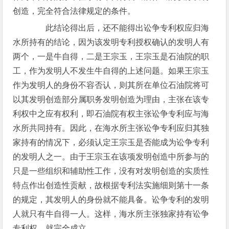
创造，完全符合法律规定的条件。
此结论得出后，还不能得出讼争专利权应归海
水所持有的结论，因为该发明专利授权确认的发明人有
两个，一是牛自得，二是王宗玉，王宗玉是石油院的职
工，作为发明人不发生牛自得的上述问题。如果王宗玉
作为发明人的身份不容否认，则其所在单位石油院将可
以其发明创造部分属职务发明创造为理由，主张在该专
利权中之应有权利，即石油院有权主张讼争专利应与海
水所共同持有。因此，在海水所主张讼争专利应归其独
家持有的情况下，必须认定王宗玉是否能成为讼争专利
的发明人之一。由于王宗玉在该项发明创造中所参与的
只是一些组织和辅助性工作，没有对发明创造的实质性
特点作出创造性贡献，故根据专利法实施细则第十一条
的规定，其发明人的身份就不能具备。讼争专利的发明
人就只有牛自得一人。这样，海水所主张独家持有讼争
专利权，就完全成立。