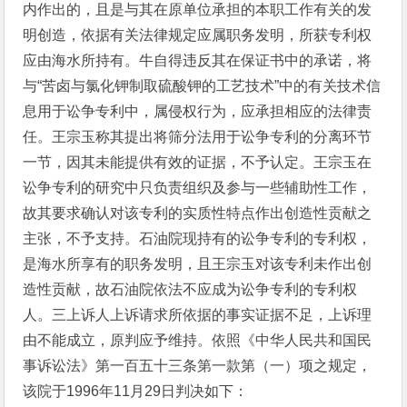
内作出的，且是与其在原单位承担的本职工作有关的发
明创造，依据有关法律规定应属职务发明，所获专利权
应由海水所持有。牛自得违反其在保证书中的承诺，将
与“苦卤与氯化钾制取硫酸钾的工艺技术”中的有关技术信
息用于讼争专利中，属侵权行为，应承担相应的法律责
任。王宗玉称其提出将筛分法用于讼争专利的分离环节
一节，因其未能提供有效的证据，不予认定。王宗玉在
讼争专利的研究中只负责组织及参与一些辅助性工作，
故其要求确认对该专利的实质性特点作出创造性贡献之
主张，不予支持。石油院现持有的讼争专利的专利权，
是海水所享有的职务发明，且王宗玉对该专利未作出创
造性贡献，故石油院依法不应成为讼争专利的专利权
人。三上诉人上诉请求所依据的事实证据不足，上诉理
由不能成立，原判应予维持。依照《中华人民共和国民
事诉讼法》第一百五十三条第一款第（一）项之规定，
该院于1996年11月29日判决如下：