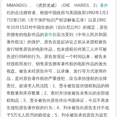
MMANDO）、《虎胆龙威》（DIE HARD1、2）
著作
权
的合法拥有者。根据中国政府与美国政府1992年1月1
7日签订的《关于保护知识产权谅解备忘录》以及1992
年10月15日对中国生效的《伯尔尼公约》的规定，原告
所拥有的电影作品的
著作权
应当受到《中华人民共和国
著作权法》的保护。原告在提起诉讼之前从未授权被告
发行销售原告的电影作品，也未授权任何第三人许可被
告进行同样的行为。原告发现近一个时间以来，被告未
经授权而发行、销售原告拥有著作权的电影作品的激光
视盘。被告未经原告许可，以录像、发行等方式使用作
品，是对原告著作权的严重侵犯，应当承担侵权的法律
责任。故请求人民法院：1、责令被告提供侵权制品的销
售数量和库存数量；2、查封并没收被告未售出的全部侵
权制品；3、责令被告向原告作出书面保证，今后不再发
生侵犯原告著作权的行为；4、判令被告向原告支付不低
于5万元人民币的赔偿金；5、判令被告承担原告为追究