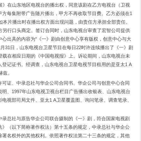
等候》在山东地区电视台的播出权，同意该剧在乙方电视台（卫视
甲方每集附带广告随片播出，甲方不再收取节目费。乙方必须在1
。如本片播出时在播出权方面出现问题，由责任方承担全部责任。
双方另行口头商定。签订合同时，山东电视台审查了宏智公司提供
中心出具的内容为“《一》剧由创意中心享有版权，创意中心与大
至3月31日，山东电视台卫星节目在每日22时许连续播出了《一》剧
报登载在相应日期的《中国电视报》上。诉讼期间，山东电视台未
登记证书。经调查，山东电视台卫星电视节目租用的是亚太1 A
0赫兹。
可证、中录总社与华企公司合同书、华企公司与创意中心合同
明、1997年山东电视卫视台栏目广告播出收银表、山东电视台
电视部司局文件、亚太1 A卫星覆盖图、询问笔录、调查笔录、
录总社与原告华企公司联合摄制的《一》剧，符合国家电视剧
法》（以下简称著作权法）第十五条的规定，中录总社与华企公
除署名权外的其他权利。依照著作权法第二十三条的规定，其他