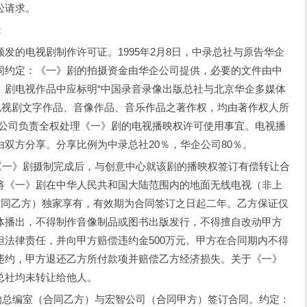
讼请求。
：
的电视剧制作许可证。1995年2月8日，中录总社与原告华企
同约定：《一》剧的拍摄资金由华企公司提供，必要的文件由中
》剧电视作品中应标明“中国录音录像出版总社与北京华企多媒体
电视剧文字作品、音像作品、音乐作品之著作权，均由著作权人所
企公司负责全权处理《一》剧的电视播映权许可使用事宜。电视播
双方分享。分享比例为中录总社20％，华企公司80％。
《一》剧摄制完成后，与创意中心就该剧的播映权签订有偿转让合
将《一》剧在中华人民共和国大陆范围内的地面无线电视（非上
合同乙方）独家享有，有效期为合同签订之日起二年。乙方保证仅
体播出，不得制作音像制品或图书出版发行，不得擅自改动甲方
法律责任，并向甲方赔偿违约金500万元。甲方在合同期内不得
违约，甲方退还乙方所付款项并赔偿乙方经济损失。关于《一》
总社均未转让给他人。
的总编室（合同乙方）与宏智公司（合同甲方）签订合同。约定：