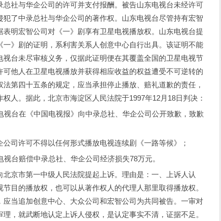
录总社与华企公司的许可并支付报酬。被告山东电视台未经许可
侵犯了中录总社与华企公司的著作权。山东电视台尽管持有宏智
据表明宏智公司对《一》剧享有卫星电视播放权。山东电视台提
《一》剧的证明，系利害关系人创意中心自行出具。该证明不能
电视台未尽审核义务，仅据此证明便在其覆盖全国的卫星电视节
许可他人在卫星电视播放并获得相应收益的权益遭受不可逆转的
权法第四十五条的规定，应当承担停止播放、赔礼道歉的责任，
人。据此，北京市海淀区人民法院于1997年12月18日判决：
视台在《中国电视报》向中录总社、华企公司公开致歉，致歉
公司许可不得以任何形式播放电视连续剧《一路等候》；
视台赔偿中录总社、华企公司经济损失78万元。
北京市第一中级人民法院提起上诉。理由是：一、上诉人认
视节目的播放权，也可以从著作权人的代理人那里取得播放权。
，应当追加创意中心、大众公司和宏智公司为共同被告。一审对
审理，就武断地认定上诉人侵权，是认定事实不清，证据不足。