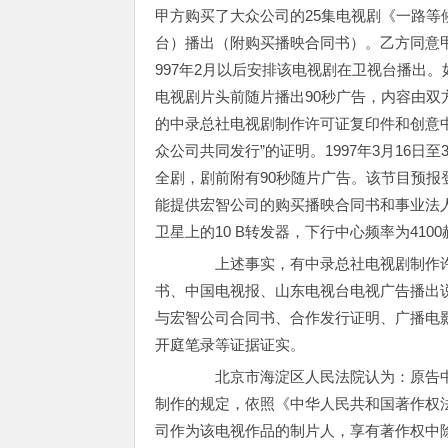
甲方购买了大众公司的25集电视剧《一路
台）播出（附购买播映合同书）。乙方同意
997年2月以后安排该电视剧在卫视台播出
电视剧片头前随片播出90秒广告，内容由
的中录总社电视剧制作许可证复印件和创意
众公司共同发行”的证明。1997年3月16日
全剧，剧前附有90秒随片广告。该节目预
能提供宏智公司的购买播映合同书和事业法人
卫星上的10 B转发器，下行中心频率为410
上述事实，有中录总社电视剧制作许
书、中国电视报、山东电视台电视广告播出说
与宏智公司合同书、合作发行证明、广播电影
开庭笔录等证据证实。
北京市海淀区人民法院认为：原告中
制作的规定，依照《中华人民共和国著作权
司作为该电视作品的制片人，享有著作权中