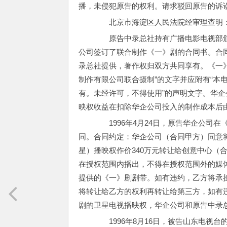
播，未侵犯原告的权利。请求驳回原告的诉
北京市海淀区人民法院经审理查明
原告中录总社持有广播电影电视部颁发
公司签订了联合制作《一》剧的合同书。合
录总社提供，著作权归双方共同享有。《一
制作有限公司联合摄制”的文字并应附有“本
有。未经许可，不得使用”的声明文字。华
映权收益在扣除华企公司投入的制作成本后由
1996年4月24日，原告华企公司在
同。合同约定：华企公司（合同甲方）同意
星）播映权作价340万元转让给创意中心（
在授权范围内播出，不得在授权范围外的媒
提供的《一》剧剧带。如有违约，乙方将承担
将转让给乙方的权利再转让给第三方，如有
剧的卫星电视播映权，华企公司和原告中录
1996年8月16日，被告山东电视台