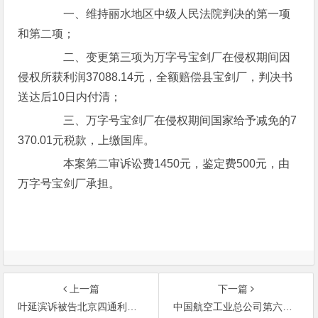
一、维持丽水地区中级人民法院判决的第一项
和第二项；
二、变更第三项为万字号宝剑厂在侵权期间因
侵权所获利润37088.14元，全额赔偿县宝剑厂，判决书
送达后10日内付清；
三、万字号宝剑厂在侵权期间国家给予减免的7
370.01元税款，上缴国库。
本案第二审诉讼费1450元，鉴定费500元，由
万字号宝剑厂承担。
上一篇
下一篇
叶延滨诉被告北京四通利方信息技术有限公司侵犯著作权纠纷案
中国航空工业总公司第六一五研究所诉启东市电子仪器厂计算机软件著作权侵权赔偿纠纷案