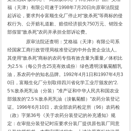
福（天津）有限公司遂于1998年7月20日向原审法院提
起诉讼，要求判令富顺生化厂停止对“敌杀死”等商标的侵
权行为、公开赔礼道歉、赔偿经济损失750万元、销毁全
部假冒“敌杀死”农药并承担全部诉讼费。
原审法院还查明：艾格福（天津）有限公司系
经国家工商行政管理局核准登记的中外合资企业法人。
其使用“敌杀死”商标的农药专指有效含量为重量／体积比
为2.5％（每公升含25克有效成份〉绿色透明溴氰菊醋乳
油，系农药中的知名品牌。1992年4月1日和1997年4月3
0日，富顺生化厂分别取得四川省化学工业厅颁发的“2.
5％敌杀死乳油（分装）”准产证和中华人民共和国农业
部颁发的“2.5％敌杀死乳油（溴氰菊醋）”农药分装登记
证。1996年6月10日，农业部农药检定所（96）农药检
（政）字第36号《关于农药分装登记的补充通知》规
定：在审批分装登记时应要求分装厂提供原包装厂同意