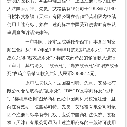
分装的授权书。本案审理过程中，上述注册商标的注册
人法国赫斯特。先灵。艾格福有限公司于1998年7月30
日授权艾格福（天津）有限公司在合作经营期限内继续
使用上述商标，并在上述商标在中国受到侵害时有权从
事调查和诉诸法律等。
一审期间，原审法院委托华西审计事务所对富
顺生化厂从1997年至1998年8月的冠以“敌杀死”、“高效
敌杀死‘和”增效敌杀死“字样的农药产品的销售收入进行
了审计，其结论为：”敌杀死“、”高效敌杀死“和”增效敌杀
死“农药产品销售收入共计人民币3384814元。
原审法院认为：法国赫司特。先灵。艾格福有
限公司合法取得的“敌杀死”、“DECIY文字商标及”地球
“、”棉桃丰收树“图形商标已经中国商标局核准注册，且
尚在有效期，法国赫司特。先灵。艾格福有限公司对该
四个注册商标享有专用权，应受中国商标法保护。艾格
福（天津）有限公司虽为上述注册商标的一般许可使用