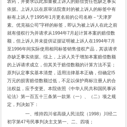
农药，并要求以此加重被上诉人的赔偿责任也缺乏事实
依据。上诉人以在原审法院查封的被上诉人的标签中有
标有上诉人于1995年1月更名前的公司名称－“天津罗
素。优克福公司”字样的标签，即认为被上诉人在此之前
就有侵权行为并请求从1994年7月起计算本案的赔偿数
额，但上诉人并未提供证据证明被上诉人在1994年7月
至1996年间实际使用相同标签销售侵权产品，其该请求
亦缺乏事实依据。综上，上诉人关于增加本案赔偿数额
的上诉请求成立，但其关于赔偿数额的计算方法不妥；
原判认定事实基本清楚，适用法律基本正确，但确定l5
万元的损害赔偿数额过低，不足以保护商标注册人的合
法权益，应予变更。本院依照《中华人民共和国民事诉
讼法》第一百五十三条第一款第（一）、（二）项之规
定，判决如下：
一、维持四川省高级人民法院（1998）川经二
初字第47号民事判决主文第一、二、四项；