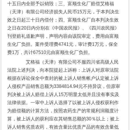
十五日内全部予以销毁；三、富顺生化厂赔偿艾格福
（天津）有限公司经济损失人民币15万元，于本判决生
效之日起三十日内偿付；四、富顺生化厂自本判决生效
之日在20日内分别在《中国农民报》、《四川农民报》
刊登赔礼道歉声明，声明内容由该院审定，费用由富顺
生化厂负担。案件受理费4741元，审计费1万元，保全
费1万，共计67510元由富顺生化厂负担。
艾格福（天津）有限公司不服四川省高级人民
法院上述判决，向本院提起上诉称：上诉人对原审法院
根据在诉讼保全中查封的被上诉人销售帐户认定被上诉
人侵权产品销售总额为3384814.94元不持异议，但原审
判决被上诉人赔偿上诉人15万明显太低并且没有事实及
法律依据。一审中上诉人选择了以被上诉人侵权获利作
为赔偿额的计算方法，按照农药生产的常规利润额度计
算，被上诉人的获利应在其销售总额的30％以上；被上
诉人销售劣质农药，有效含量比优质产品的有效含量低