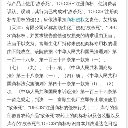
似产品上使用”敌杀死“、”DECISF‘注册商标，使消费者
误认、误购，其行为已构成对“敌杀死”、“DECIS”注册商
标专用权的侵犯，应依法承担
商标侵权
之责任。艾格福
（天津）有限公司诉称富顺生化厂侵犯“敌杀死”、“DECI
S”商标权，并要求被告赔偿侵权损失的请求理由正当，
应当予以支持。富顺生化厂辩称未侵犯商标专用权的理
由不能成立。该院依据《中华人民共和国民法通则》第
一百一十八条、第一百三十四条第一款第（一）、
（七）、（九）、（十）项，《中华人民共和国商标
法》第三十八条第（一）、（四）项，《中华人民共和
国商标法实施细则》第四十一条第一款第（l）、（2）
项，《中华人民共和国民事诉讼法》第一百三十四条第
一款之规定，判决：一、富顺生化厂立即停止非法使用
“敌杀死”、“DECIS”注册商标的侵权行为；二、库存的全
部假冒农药产品“敌杀死”农药上的商标标识及包装瓶以及
库存的“敌杀死气”DECIS“商标标识自本判决送达之日起