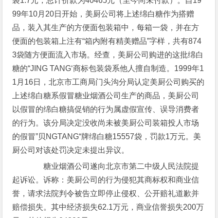
袋1.7元，总计价款为40465元（至今尚未付款）。自19
99年10月20日开始，美厨公司将上述绵白糖作为搭赠
品，装入其生产的方便面包装箱中，每箱一袋，并在方
便面的包装箱上注有“箱内附有精美赠品”字样，共有874
3袋随方便面流入市场。经查，美厨公司购进的这批绵白
糖的“JING TANG‘商标包装袋系他人擅自制造。1999年1
1月16日，北京市工商局门头沟分局认定美厨公司购买的
上述绵白糖系假冒糖业烟酒公司生产的商品，美厨公司
以假冒的绵白糖搞促销的行为属虚假宣传、误导消费者
的行为。该分局决定没收尚未被美厨公司装箱投人市场
的假冒”贝NGTANG“牌绵白糖15557袋，罚款1万元。美
厨公司对该处罚决定未提出异议。
糖业烟酒公司遂向北京市第二中级人民法院提
起诉讼。诉称：美厨公司的行为侵犯其商标权和商业信
誉，请求法院判令被告立即停止侵权、公开赔礼道歉并
赔偿损失。其中经济损失62.1万元，商业信誉损失200万