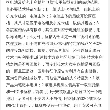
换电池及扩充卡座槽的电脑”实用新型专利的保护范围。
其必要技术特征包括：1.一组以上电池组及一组以上的
扩充卡组的一电脑主体；2.电脑主体的后缘开设两座
槽，其尺寸适应于电池组及扩充卡组，以供其容置；3.
各該座槽內具有接点，其位置对应于电池组的接點，用
以导通电路；4.另外，座槽內部固定一与主线相通的电
路连接座，用于与扩充卡组延伸出的特定的线路的PC板
的连接部相对接。根据无效审理情況，还可以确定現有
技术与权利要求1所述技术方案的区別在于現有技术中座
槽之间是不可互換的，而专利技术方案中座槽是可互换
的，而且正是这一区別特征使原告专利具有自由替换、
互为备用的优越效果。而被告产品的技术特征为：1.该
产品为笔记本电脑；2.该电脑机身左侧具有一双重托架
和一PC卡座槽，前者可用于安装软盘驱动器或另一个电
池組，后者可用于安裝大小与信用卡相似的32位或16位
的PC卡选件；3.机身右侧有一电池架，用于安裝可充电