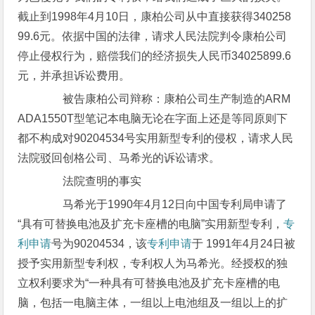
截止到1998年4月10日，康柏公司从中直接获得340258
99.6元。依据中国的法律，请求人民法院判令康柏公司
停止侵权行为，赔偿我们的经济损失人民币34025899.6
元，并承担诉讼费用。
被告康柏公司辩称：康柏公司生产制造的ARM
ADA1550T型笔记本电脑无论在字面上还是等同原则下
都不构成对90204534号实用新型专利的侵权，请求人民
法院驳回创格公司、马希光的诉讼请求。
法院查明的事实
马希光于1990年4月12日向中国专利局申请了
“具有可替换电池及扩充卡座槽的电脑”实用新型专利，
专
利申请
号为90204534，该
专利申请
于 1991年4月24日被
授予实用新型专利权，专利权人为马希光。经授权的独
立权利要求为“一种具有可替换电池及扩充卡座槽的电
脑，包括一电脑主体，一组以上电池组及一组以上的扩