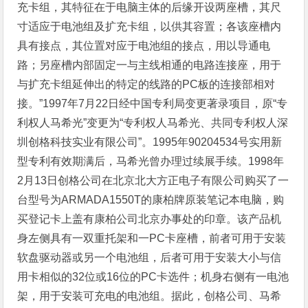
充卡组，其特征在于电脑主体的后缘开设两座槽，其尺
寸适应于电池组及扩充卡组，以供其容置；各该座槽内
具有接点，其位置对应于电池组的接点，用以导通电
路；另座槽内部固定一与主线相通的电路连接座，用于
与扩充卡组延伸出的特定的线路的PC板的连接部相对
接。”1997年7月22日经中国专利局变更著录项目，原“专
利权人马希光”变更为“专利权人马希光、共同专利权人深
圳创格科技实业有限公司”。1995年90204534号实用新
型专利有效期满后，马希光曾办理过续展手续。1998年
2月13日创格公司在北京北大方正电子有限公司购买了一
台型号为ARMADA1550T的康柏牌原装笔记本电脑，购
买登记卡上盖有康柏公司北京办事处的印章。该产品机
身左侧具有一双重托架和一PC卡座槽，前者可用于安装
软盘驱动器或另一个电池组，后者可用于安装大小与信
用卡相似的32位或16位的PC卡选件；机身右侧有一电池
架，用于安装可充电的电池组。据此，创格公司、马希