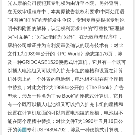
光以康柏公司侵犯其专利权为由诉至本院。另外查明，
在无效审理程序中，本案原被告就权利要求l中两处用语
“可替换”和“另”的理解发生争议，专利复审委根据专利说
明书和附图的解释，认定权利要求1中的“可替换”应理解
为“可互换”：“另”应理解为“另外”。在无效审理程序中，
康柏公司举证并为专利复审委确认的现有技术有：对比
文件1为1989年公开的《PC World》杂志第176页，涉
及一种GRIDCASE1520便携式计算机，它具有一个既可
以插人电池组又可以插入扩充卡组的座槽和设置在计算
机外壳上的一个外置的电池组，电池组不能在两个座槽
中替换；对此文件2为1989年公开的《The Book》广告
型录，涉及一种名为“The Book”的便携式计算机，它具
有一个既可以插人电池组又可以插入扩充卡组的座槽和
设置在计算机底面的可以内置电池组的座槽，电池组不
能在两个座槽中替换；对比文件7为1990年丑月16日公
开的
美国
专利USP4894792，涉及一种便携式计算机，