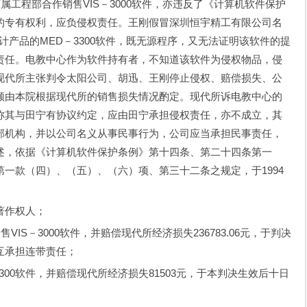
属工程部合作销售VIS－3000软件，亦违反了《计算机软件保护
的专有权利，应负侵权责任。王刚假冒深圳恒宇精工有限公司名
设计产品的MED－3300软件，既无源程序，又无法证明该软件的提
责任。电教中心作为软件持有者，不知道该软件为侵权物品，侵
现代所主张判令太阳公司、胡迅、王刚停止侵权、赔偿损失、公
额由本院根据现代所的销售损失情况酌定。现代所诉电教中心的
称其与田宁有协议约定，应由田宁承担侵权责任，亦不成立，其
部机构，并以公司名义从事民事行为，公司应当承担民事责任，
述，依据《计算机软件保护条例》第十四条、第二十四条第一
一款（四）、（五）、（六）项、第三十二条之规定，于1994
著作权人；
S－3000软件，并赔偿现代所经济损失236783.06元，于判决
互承担连带责任；
00软件，并赔偿现代所经济损失81503元，于本判决生效后十日