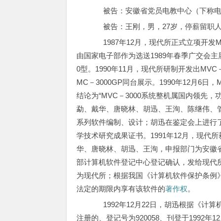
被告：安徽省党员电教中心（下称电
被告：王刚，男，27岁，停薪留职
1987年12月，现代所正式立项开发MV
由国家电子部作为选送1989年春季广交会主展
0型。1990年11月，现代所研制开发出MVC
MC－3000GP同台展示。1990年12月6
结论为“MVC－3000系统整机属国内领先
勐、戴华、唐晓林、胡迅、王洵、陈继伟、
系列软件编制、设计；胡迅在鉴定会上进行了
学技术研究成果证书。1991年12月，现
华、唐晓林、胡迅、王洵，申报部门为安徽省科委
部计算机软件登记中心登记确认，发给现代
为现代所；根据我国《计算机软件保护条例》的
法定的期限内享有该软件的
著作权
。
1992年12月22日，胡迅根据《计算
注册的、登记号为920058、刊登于1992年