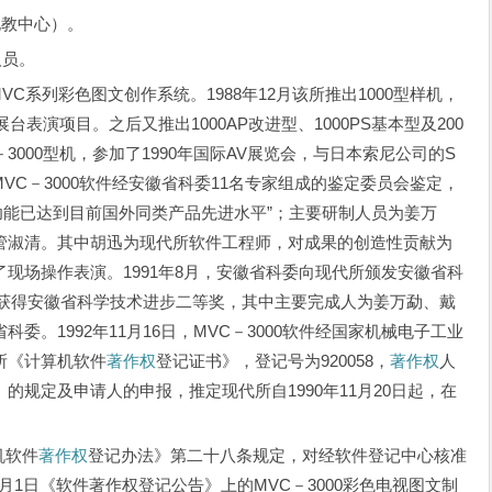
教中心）。
人员。
C系列彩色图文创作系统。1988年12月该所推出1000型样机，
台表演项目。之后又推出1000AP改进型、1000PS基本型及200
－3000型机，参加了1990年国际AV展览会，与日本索尼公司的S
日，MVC－3000软件经安徽省科委11名专家组成的鉴定委员会鉴定，
，功能已达到目前国外同类产品先进水平”；主要研制人员为姜万
管淑清。其中胡迅为现代所软件工程师，对成果的创造性贡献为
现场操作表演。1991年8月，安徽省科委向现代所颁发安徽省科
代所获得安徽省科学技术进步二等奖，其中主要完成人为姜万勐、戴
。1992年11月16日，MVC－3000软件经国家机械电子工业
所《计算机软件
著作权
登记证书》，登记号为920058，
著作权
人
规定及申请人的申报，推定现代所自1990年11月20日起，在
机软件
著作权
登记办法》第二十八条规定，对经软件登记中心核准
12月1日《软件著作权登记公告》上的MVC－3000彩色电视图文制