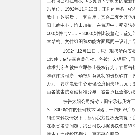
工有限公司在电教中心协助下研制出的最新
系单位。1992年11月20日，王刚向电教中心销
教中心购买后，一套自用，其余二套为其他
阳电教中心，均未加价。在审理中，受案法院
000软件与MED－3300软件比较鉴定，鉴定
本结构、文件组织和功能方面属同一设计产
1992年12月11日，原告现代所向安
0软件，依法享有著作权。各被告未经原告
请求判令各被告立即停止侵权行为；在原告
和软件源程序，销毁所有复制的侵权软件；要求
万元；要求电教中心赔偿经济损失15万元；
由各被告按赔偿标准分摊，被告承担全部诉
被告太阳公司辩称：田宁承包我方工程部
S－3000软件的任何技术问题，一切知识产
纠纷未解决情况下，起诉我方侵权无前提；我
在损害名誉问题，我公司仅根据协议销售VI
原告方造成经济损失，更不存在赔偿。