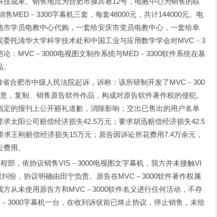
科技成果。销售地点为合肥市操兵巷12号，电教中心为销售的联
售MED－3300字幕机三套，每套48000元，共计144000元。电
地市学员电教中心代购，一套给安庆市党员电教中心，一套给阜
委托清华大学科学技术处和中国工业与应用数学学会对MVC－3
结论：MVC－3000电视图文制作系统与MED－3300软件系统在基
品。
徽省合肥市中级人民法院起诉，诉称：该所研制开发了MVC－300
同意，复制、销售原告软件作品，构成对原告软件著作权的侵犯。
指定的报刊上公开赔礼道歉，消除影响；交出已售出的用户名单
太阳公司赔偿经济损失42.5万元；要求胡迅赔偿经济损失42.5
要求王刚赔偿经济损失15万元；原告因诉讼所花费用7.4万余元，
讼费用。
，依协议销售VIS－3000电视图文字幕机，我方并未接触VI
权纠纷，协议明确由田宁负责。原告在MVC－3000软件著作权属
方从未使用原告方和MVC－3000软件名义进行任何活动，不存
S－3000字幕机一台，在收到诉状前已终止协议，停止销售，未给