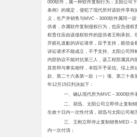
000软件，属一种软件复制行为；太阳公司下
条例》的规定，侵犯了现代所对该软件享有
义，生产并销售与MVC－3000软件属同一
供者，亦属软件复制侵权行为，也应负侵权
权责任应由该侵权软件的提供者王刚承担。
开赔礼道歉的诉讼请求，应予支持，赔偿金
诉讼请求不能成立，不予支持。太阳公司辩
内部协议不能对抗第三人，该工程部属其内
其答辩与事实相悖，本院不予采信。综上所
款、第二十六条第一款（一）项、第三十条第
年12月19日判决如下：
一、确认现代所为MVC－3000软件
二、胡迅、太阳公司立即停止复制销售VI
生效十日内一次性付清，胡迅与太阳公司相
三、王刚立即停止复制销售MED－33
内一次付清；