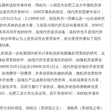
拥有该软件著作权，理由为：1.胡迅为合肥工业大学微机所讲
所达成共同开发MVC－1000字幕机的协议，现代所负责硬件设计，
2月31日为止；2.1990年3月，胡迅和另一同事以及一位在读研究
0软件具体的总体方案；3.胡迅与现代所无任何雇佣关系，对MVC
胡迅等共同开发的软件，由现代所提供设备，该软件也不是现代所
中心经初步审查认为上述异议符合受理条件，依法受理并通知了现代
理结果。
机所就进一步拓展国内有关计算机伪彩色图像处理系统的研究，达
像处理系统软件，由现代所负责该项目的组织，由微机所派两名
9年10月1日起至1990年10月1日止；现代所提供项目开发所需
、咨询费等一切费用，并承担研制失败的风险，微机所负责软件
软件开发费；该项目产品成果归现代所所有，科研成果双方共享，
让该技术等。后双方履行了该协议，微机所胡迅和唐晓林负责，
月28日，合肥工业大学出具证明，其不享有MVC－3000软件著作
，现代所分别向胡迅、胡镇元（系胡迅之父）、浦银凤（系胡迅之母）