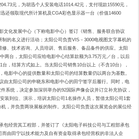
4.73元，为胡迅个人安装电话1014.42元，支付现款15590元，
外，胡迅还领取现代所计算机及CGA彩色显示器一台（价值14600
电影文化发展中心（下称电影中心）签订《销售、服务联合协议
制的名义进行活动；太阳公司负责VIS－3000电视图文字幕机的
维修、技术咨询、人员培训、售后服务、备品备件的供应。太阳
中两台，太阳公司应给电影中心结算款额为3.75万元／台，以后
1台，结算方式如上。当太阳公司销售10台以上（不含10台），
／台，电影中心的提供数量和太阳公司的结算数量仍以两台为基数。
协议由太阳公司的申晓东和电影中心的田宁签字后履行。同时，电
0软件系统，决定参加深圳举办的92国际声像会议并订立补充协议，
安装到位、演示，培训太阳公司1名操作人员，暂借太阳公司1套
、摄像机，并负责两块展板的制作。太阳公司负责这次展览会的展位经
宁承包经营其工程部，并签订了《太阳电子科技公司与工程部承包
司而由田宁以技术能力及自有资金取得承包经营权的非法人企