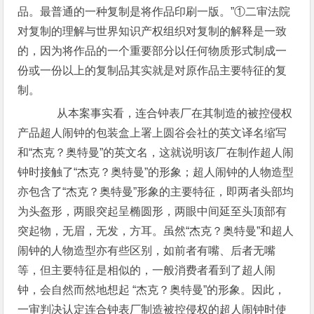
品。最普通的一种复制是将作品印刷一版。”①二审法院
对复制的理解与世界知识产权组织对复制的解释是一致
的，因为将作品的一个重要部分以任何物质形式制成一
份或一份以上的复制品其实就是对原作品主要特征的复
制。
从本案事实看，连合钟表厂在其制造的被控侵权
产品超人闹钟的包装盒上署上圆谷会社的英文译名缩写
和“杰克？奥特曼”的英文名，这就说明该厂在制作超人闹
钟时接触了“杰克？奥特曼”的形象；超人闹钟的人物造型
亦包含了“杰克？奥特曼”形象的主要特征，即两者头部均
为头盔形，两眼突起呈椭圆形，两眼中间延至头顶部有
突起物，无眉，无发，方耳。虽然“杰克？奥特曼”和超人
闹钟的人物造型亦有些区别，如前者有嘴、后者无嘴
等，但主要特征是相似的，一般消费者看到了超人闹
钟，会自然而然地想起 “杰克？奥特曼”的形象。因此，
一审判决认定连合钟表厂制造被控侵权的超人闹钟时使