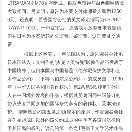
LTRAMAN？M78文字组成。银灰色闹钟与白色闹钟情况
大致相同。另查明，原告为本案支付律师费人民币1250
0元。还查明，原告圆谷会社的英文译名缩写为TSUBU
RAYA PROD.。一审庭审后，原告表示放弃要求被告赔
偿在日本为本案所花的公证费、鉴证费、认证费及交通
费。
根据上述事实，一审法院认为，原告圆谷会社系
日本国法人，其制作的“杰克？奥特曼”影像作品虽发表于
中国境外，但日本国与中国都是《伯尔尼保护文学和艺
术作品公约》（下称《伯尔尼公约》）的成员国， 1990
年《中华人民共和国著作权法》第2条第3款规定?“外国
人在中国境外发表的作品，根据其所属国同中国签订的
协议或者共同参加的国际条约享有的著作权，受本法保
护。”按照该公约第五条之l所规定的原则，作者圆谷会社
在作品起源国以外的该公约成员国中享有各该国法律给
予其国民的权利。该公约第二条之1明确了文学艺术作品