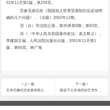
01年11月第1版，第254页。
②参见谢石松《我国加入世界贸易组织后必须明
确的几个问题》，《法庭》2002年12期。
③（台）司法院公报，第35券第8期，第83页。
④《〈中华人民共和国著作权法〉条文释义》，
李建国主编，人民法院出版社出版，2001年11月第1
版，第60页。林广海
上一篇
下一篇
天津天狮经济发展有限公司与陈勇等专利侵权管辖权争议上诉案
陈设于公共场所的艺术作品录像制成产品电视广告播放不属合理使用侵权案
文
章