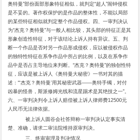
奥特曼”部份面部形象特征相似，就判定“超人”闹钟侵权
是不妥的。著作权保护的是作品的整体性，不能以局部
的某些特征相似就判定整个作品侵权。四、一审判决认
为“杰克？奥特曼”与一般人相比较，其头部的特征正是其
形象创造性特征，对于该结论上诉人持有异议。五、判
断一个作品是否对另一作品形成侵权，应以被侵权作品
的独特性特征在系争作品中所占的比例，以及在系争作
品中是否占主导地位来判断。“杰克？奥特曼”的独创性特
征，应该是被上诉人《奥特曼大秘密》一书对其的描
述：“‘杰克？奥特曼’用其秘密武器——奥特手镯，对付
凶暴的怪兽，斯派修姆光线和流星踢术是其绝技之一”。
六、一审判决判令上诉人赔偿被上诉人律师费12500元
人民币无法律依据。
被上诉人圆谷会社答辩称一审判决认定事实清
楚、准确，请求二审法院维持原审判决。
三、终审审理及判决情况