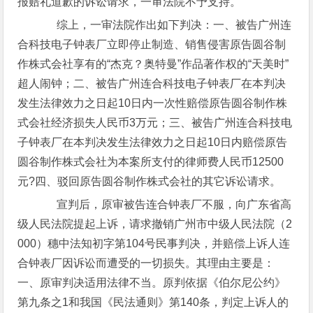
报赔礼道歉的诉讼请求，一审法院不予支持。
综上，一审法院作出如下判决：一、被告广州连
合科技电子钟表厂立即停止制造、销售侵害原告圆谷制
作株式会社享有的“杰克？奥特曼”作品著作权的“天美时”
超人闹钟；二、被告广州连合科技电子钟表厂在本判决
发生法律效力之日起10日内一次性赔偿原告圆谷制作株
式会社经济损失人民币3万元；三、被告广州连合科技电
子钟表厂在本判决发生法律效力之日起10日内赔偿原告
圆谷制作株式会社为本案所支付的律师费人民币12500
元?四、驳回原告圆谷制作株式会社的其它诉讼请求。
宣判后，原审被告连合钟表厂不服，向广东省高
级人民法院提起上诉，请求撤销广州市中级人民法院（2
000）穗中法知初字第104号民事判决，并赔偿上诉人连
合钟表厂因诉讼而遭受的一切损失。其理由主要是：
一、原审判决适用法律不当。原判依据《伯尔尼公约》
第九条之1和我国《民法通则》第140条，判定上诉人的