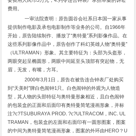
要费用人民币3万元；4.判令连合钟表厂承担本案的诉讼
费用。
一审法院查明：原告圆谷会社系日本国一家从事
提供制作电影及承包电影制作等业务的公司。自1966年
开始，原告陆续制作、播放了“奥特曼”系列影像作品。在
这些系列影像作品中，原告创作了科幻英雄人物“奥特曼”
（ULTRAMAN）形象。其主要特征为：头部为头盔形，
两眼突起呈椭圆形，两眼中间延至头顶部有突起物，无
眉，无发，有嘴，方耳。
2000年3月1日，原告在被告连合钟表厂处购买
到“天美时”牌白色闹钟1只。白色闹钟的外观为人物造
型，其人物的头部特征与奥特曼形象相近，且白色闹钟
的包装盒的正面和后面印有奥特曼简笔漫画形象，并标
注?c?TSUBURAYA PROD. ?c?ULTRACOM，INC. UL
TRAMAN，包装盒的左面和右面印有一圆形图案，图案
的中间为奥特曼简笔漫画形象，图案的外环由HERO？U