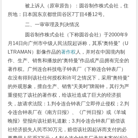
被上诉人（原审原告）：圆谷制作株式会社，住
所地：日本国东京都世田谷区7丁目4番12号。
二、一审审理及判决情况
圆谷制作株式会社（下称圆谷会社）于2000年9
月14日向广州市中级人民法院起诉称，其系“奥特曼”（U
LTRAMAN）影像作品的
著作权
人，并对在中国境内制
作、生产、销售和播放的“奥特曼”作品或产品拥有完全的
著作权。广州连合科技电子钟表厂（下称连合钟表厂）
在没有得到该社任何授权和许可之情况下，采用“奥特曼”
的外观形象，擅自生产、销售“天美时”牌闹钟，其行为严
重侵犯了该社的著作权，给该社造成了巨大的经济损
失，故请求法院：1.判令连合钟表厂立即停止侵权；2.判
令连合钟表厂在《南方日报》、《广州日报》或《羊城
晚报》登报向该社赔礼道歉；3.判令连合钟表厂赔偿该
社经济损失人民币30万元，赔偿该社因起诉而支付的必