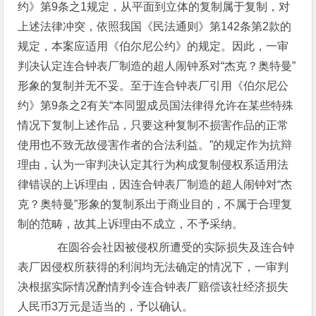
约》第9条之1规定，从平面到立体的复制属于复制，对
上述法律冲突，依照我国《民法通则》第142条第2款的
规定，本案应适用《伯尔尼公约》的规定。因此，一审
判决认定连合钟表厂制造的超人闹钟系对“杰克？奥特曼”
形象的复制并无不妥。至于连合钟表厂引用《伯尔尼公
约》第9条之2有关“本同盟成员国法律得允许在某些特殊
情况下复制上述作品，只要这种复制不损害作品的正常
使用也不致无故侵害作者的合法利益。”的规定作为抗辩
理由，认为一审判决认定其行为构成复制侵权系适用法
律错误的上诉理由，因连合钟表厂制造的超人闹钟对“杰
克？奥特曼”形象的复制系出于商业目的，不属于合理复
制的范畴，故其上诉理由不成立，不予采纳。
在圆谷会社因被侵权所遭受的实际损失及连合钟
表厂因侵权所获得的利润均无法确定的情况下，一审判
决根据实际情况酌情判令连合钟表厂赔偿该社经济损失
人民币3万元是适当的，予以确认。