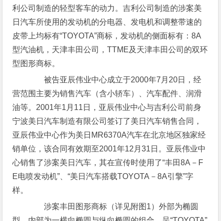
利公司制造的轻型客车的动力。吉利公司制造的涉案美
日汽车所使用的发动机的分电器、发电机和调整带速的
皮带上均标有“TOYOTA”商标，发动机的侧面标有：8A
型汽油机，天津丰田公司，TTME及天津丰田公司的双环
型图形商标。
被告亚辰伟业中心成立于2000年7月20日，经
营范围主要为销售汽车（含小轿车）、汽车配件、润滑
油等。2001年1月11日，亚辰伟业中心与吉利公司前身
宁波美日汽车制造有限公司签订了美日汽车销售合同，
亚辰伟业中心作为美日MR6370A汽车在北京地区独家经
销单位，该合同有效期至2001年12月31日。亚辰伟业中
心销售了涉案美日汽车，其在宣传时使用了“丰田8A－F
E电喷发动机”、“美日汽车搭载TOYOTA－8A引擎”字
样。
涉案丰田图形商标（详见附图1）外部为椭圆
型，内部为一横向椭圆与纵向椭圆的组合，呈“TOYOTA”