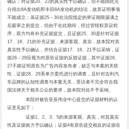
确认；对证据20、22的真实性予以确认，但不能由此充
分得出8A发动机即丰田8A发动机的结论，故其证明事项
不能成立；虽证据25－30在法院指定的举证期限届满之
后庭审之前提交，但由于在此期间，经过管辖权异议程
序，双方均有补充证据提交，且证据25、30是针对证据
17、18、21的补充证据，来源客观、真实，故本院对其
真实性予以确认，并结合证据17、18、21予以采纳，证
据26－29应视为对原告证据的反驳证据，其中证据26、
27不能证明原告为广告内容发布者，缺乏与本案的关联
性，证据28、29系单方委托进行的调查，且针对吉利汽
车品牌的认知性调查与本案无关，受访者不完全符合我
国法律关于相关公众的要求，故本院对此不予采纳。
本院对被告亚辰伟业中心提交的证据材料的认
证意见如下：
证据1、2、3、5的来源客观、真实，对其真实
性及证据效力予以确认；证据4有原告提交相反的证据在