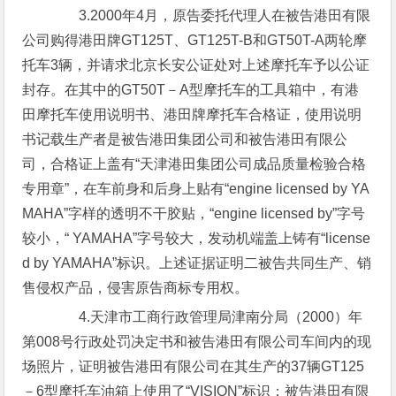
3.2000年4月，原告委托代理人在被告港田有限
公司购得港田牌GT125T、GT125T-B和GT50T-A两轮摩
托车3辆，并请求北京长安公证处对上述摩托车予以公证
封存。在其中的GT50T－A型摩托车的工具箱中，有港
田摩托车使用说明书、港田牌摩托车合格证，使用说明
书记载生产者是被告港田集团公司和被告港田有限公
司，合格证上盖有“天津港田集团公司成品质量检验合格
专用章”，在车前身和后身上贴有“engine licensed by YA
MAHA”字样的透明不干胶贴，“engine licensed by”字号
较小，“ YAMAHA”字号较大，发动机端盖上铸有“license
d by YAMAHA”标识。上述证据证明二被告共同生产、销
售侵权产品，侵害原告商标专用权。
4.天津市工商行政管理局津南分局（2000）年
第008号行政处罚决定书和被告港田有限公司车间内的现
场照片，证明被告港田有限公司在其生产的37辆GT125
－6型摩托车油箱上使用了“VISION”标识；被告港田有限