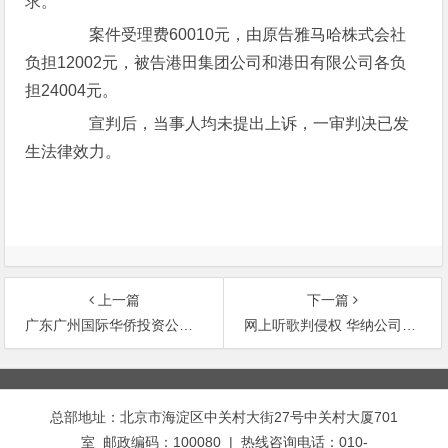
求。
案件受理费60010元，由原告雅马哈株式会社
负担12002元，被告港田集团公司和港田有限公司各负
担24004元。
宣判后，当事人均未提出上诉，一审判决已发
生法律效力。
上一篇
下一篇
广东广州国际华侨投资公司与江苏长江影业有限责任公司影片发行权许可合同纠纷案
网上听歌判侵权 华纳公司获赔偿
文
章
总部地址：北京市海淀区中关村大街27号中关村大厦701
导
室 邮政编码：100080 | 热线咨询电话：010-
航