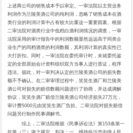
上述两公司的销售成本予以审定。一审法院以主营业务
利润作为兰陵美酒公司的纯利润，忽略了销售成本在酒
类行业的利润计算中占有较大比重这一重要因素。根据
二审法院对酒类行业中低档白酒利润情况的调查，一审
法院采用的审计报告中的利润数额显然远远高于同类企
业生产的同档酒类的利润数额，其利润计算的真实性已
大打折扣。同时，一审法院在委托审计时，未就委托鉴
定的全部原始会计资料组织双方当事人进行质证，程序
违法。据此，对一审判决认定的兰陵美酒公司的损失数
额不予确认。在二审审理过程中，笑笑生酒厂和兰陵美
酒公司对损失的赔偿数额问题进行了协商，并达成调解
协议，笑笑生酒厂赔偿兰陵美酒公司经济损失27万元，
审计费5000元由笑笑生酒厂负担。二审法院对损失赔偿
问题另行制作民事调解书。
综上，二审法院根据《民事诉讼法》第153条第一
款第（三）项之规定，判决：一、维持临沂市中级人民