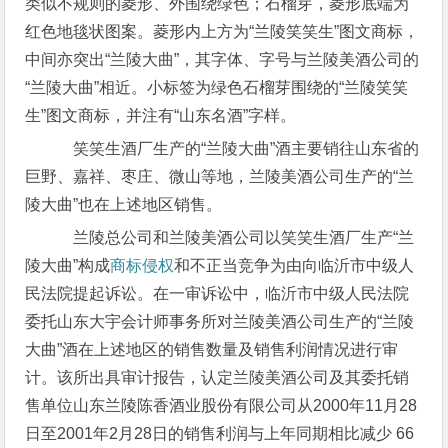
类似不规则的菱形、外围绕绿色；石榴芽，菱形底端为
红色地毯状图案。菱形内上方为“兰陵笑笑生”图文商标，
中间亦突出“兰陵大曲”，其字体、字号与兰陵美酒公司的
“兰陵大曲”相近。小标签为绿色石榴芽围绕的“兰陵笑笑
生”图文商标，并注有“山东名酒”字样。
笑笑生酒厂生产的“兰陵大曲”酒主要销往山东省的
巨野、嘉祥、枣庄、微山等地，兰陵美酒公司生产的“兰
陵大曲”也在上述地区销售。
兰陵总公司和兰陵美酒公司以笑笑生酒厂生产“兰
陵大曲”构成
商标侵权
和不正当竞争为由向临沂市中级人
民法院提起诉讼。在一审诉讼中，临沂市中级人民法院
委托山东大宇会计师事务所对兰陵美酒公司生产的“兰陵
大曲”酒在上述地区的销售数量及销售利润情况进行审
计。该所出具审计报告，认定兰陵美酒公司及其委托销
售单位山东兰陵陈香酒业股份有限公司从2000年11月28
日至2001年2月28日的销售利润与上年同期相比减少 66