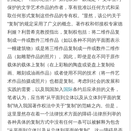
保护的文学艺术作品的作者，享有批准以任何方式和采
取任何形式复制这些作品的专有权。”显然，该公约关于
“复制”的规定采用了广义的概念。著作权和邻接权专家德
利娅？利普希克教授指出，复制权包括：将二维作品复
制成一件或数件三维作品（如以各种不同的平面图表示
一幢建筑物）或是将三维作品复制成一件或数件二维作
品（如雕塑作品的照片）。因此，即使是在不同于原作
载体的载体上复制（在上彩釉的陶盘或瓷盘上复制绘
画、雕刻或油画作品）或者使用不同的技术（将一件艺
术作品拍摄成照片）也都是复制。考虑到社会的发展和
实践的需要，以及我国加入
国际
条约后应承担的义务，
笔者认为，应当将“从平面到立体以及从立体到平面的复
制”纳入我国著作权法中关于“复制”的范畴之内。但是，
这里显然存在着一个法律技术方面的障碍-法律所列举的
各种具体的复制方式中没有任何一条可以被解释为包含
“从平面到立体以及从立体到平面的复制”。这一障碍是否