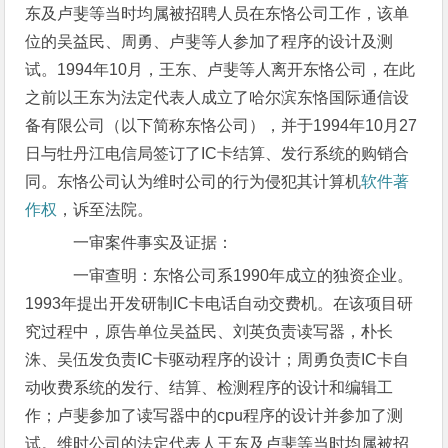
东及卢斐等当时均属被招聘人员在东恪公司工作，该单
位的吴益民、周勇、卢斐等人参加了程序的设计及测
试。1994年10月，王东、卢斐等人离开东恪公司，在此
之前以王东为法定代表人成立了哈尔滨东恪国际通信设
备有限公司（以下简称东恪公司），并于1994年10月27
日与牡丹江电信局签订了IC卡结算、发行系统的购销合
同。东恪公司认为维时公司的行为侵犯其计算机
软件著
作权
，诉至法院。
一审案件事实及证据：
一审查明：东恪公司系1990年成立的独资企业。
1993年提出开发研制IC卡电话自动交费机。在该项目研
究过程中，原告单位吴益民、刘英负责读写器，朴长
洙、吴伍发负责IC卡驱动程序的设计；周勇负责IC卡自
动收费系统的发行、结算、检测程序的设计和编辑工
作；卢斐参加了读写器中的cpu程序的设计并参加了测
试。维时公司的法定代表人王东及卢斐等当时均属被招