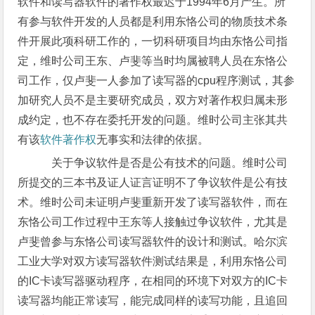
软件和读写器软件的著作权最迟于1994年6月产生。所
有参与软件开发的人员都是利用东恪公司的物质技术条
件开展此项科研工作的，一切科研项目均由东恪公司指
定，维时公司王东、卢斐等当时均属被聘人员在东恪公
司工作，仅卢斐一人参加了读写器的cpu程序测试，其参
加研究人员不是主要研究成员，双方对著作权归属未形
成约定，也不存在委托开发的问题。维时公司主张其共
有该
软件著作权
无事实和法律的依据。
关于争议软件是否是公有技术的问题。维时公司
所提交的三本书及证人证言证明不了争议软件是公有技
术。维时公司未证明卢斐重新开发了读写器软件，而在
东恪公司工作过程中王东等人接触过争议软件，尤其是
卢斐曾参与东恪公司读写器软件的设计和测试。哈尔滨
工业大学对双方读写器软件测试结果是，利用东恪公司
的IC卡读写器驱动程序，在相同的环境下对双方的IC卡
读写器均能正常读写，能完成同样的读写功能，且追回