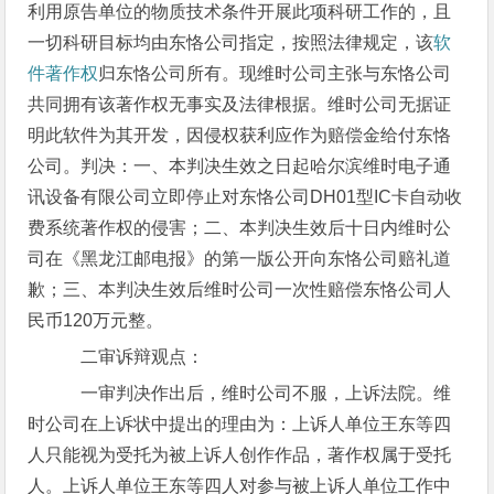
利用原告单位的物质技术条件开展此项科研工作的，且
一切科研目标均由东恪公司指定，按照法律规定，该
软
件著作权
归东恪公司所有。现维时公司主张与东恪公司
共同拥有该著作权无事实及法律根据。维时公司无据证
明此软件为其开发，因侵权获利应作为赔偿金给付东恪
公司。判决：一、本判决生效之日起哈尔滨维时电子通
讯设备有限公司立即停止对东恪公司DH01型IC卡自动收
费系统著作权的侵害；二、本判决生效后十日内维时公
司在《黑龙江邮电报》的第一版公开向东恪公司赔礼道
歉；三、本判决生效后维时公司一次性赔偿东恪公司人
民币120万元整。
二审诉辩观点：
一审判决作出后，维时公司不服，上诉法院。维
时公司在上诉状中提出的理由为：上诉人单位王东等四
人只能视为受托为被上诉人创作作品，著作权属于受托
人。上诉人单位王东等四人对参与被上诉人单位工作中