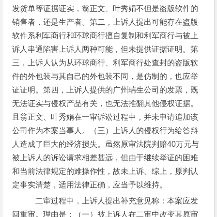
发货单等证据证实，翁正文、叶秀娟不但是盗版软件的
销售者，还是生产者。第二，上诉人提出可能存在盗版
软件系利军商行和环球商行擅自复制和利军商行与被上
诉人串通陷害上诉人两种可能，但未提供证据证明。第
三，上诉人认为从环球商行、利军商行处查封的盗版软
件的外包装与其自己的外包装不同，是仿制的，也应举
证证明。第四，上诉人提供的广州瑞生公司的发票，既
无法证实与侵权产品有关，也无法推翻其他侵权证据。
且翁正文、叶秀娟在一审诉讼过程中，并未申请追加该
公司作为本案当事人。（三）上诉人的侵权行为给答辩
人造成了巨大的经济损失。虽然原审法院判赔40万元与
被上诉人的诉讼请求相差甚远，但由于继续举证的困难
和当前法律规定的难操作性，故未上诉。综上，原判认
定事实清楚，适用法律正确，应当予以维持。
二审过程中，上诉人提出补充意见称：本案应发
回重审。理由是：（一）被上诉人在二审中改变其原审