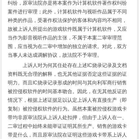
纠纷，原审法院亦是将本案作为计算机软件著作权纠纷
案件进行审理；此外，计算机软件与视听作品属于不同
种类的作品，受著作权法保护的客体和内容均不相同，
故被上诉人所提出的游戏软件既属于计算机软件，又应
当作为影音视听作品的主张，不属于本案二审审理范
围，应当视为在二审中增加的独立的请求。对此，双方
当事人未达成调解协议，故法院不予审理。
上诉人对为何其住处存在上述IC烧录记录及文档
资料既无合理的解释，也无其他证据否定这些证据的证
明力。而且IC烧录记录形成的时间与其向利军商行销售
被控侵权软件的时间基本吻合。因此，在无其他反证的
情况下，根据上述证据足以认定上诉人有直接生产（即
复制）被控侵权软件的行为。虽然本案被控侵权游戏卡
带均非原审法院从上诉人处扣押，但由于上诉人在一、
二审过程中始终未能举证证明其所生产、销售的游戏卡
带是什么，而且原审法院在证明这些游戏卡带系上诉人