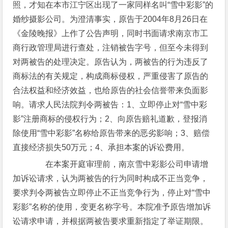
照，才知在本市江宁区出现了一家同样名叫“雪中彩影”的
婚纱摄影公司。为澄清事实，原告于2004年8月26日在
《金陵晚报》上作了公告声明，同时书面请求南京市工
商行政管理局进行查处，注销被告字号，但至今未得到
对两被告的处理决定。原告认为，两被告的行为违反了
商标法的有关规定，构成商标侵权，严重侵害了原告的
合法权益和经济效益，也给原告的社会信誉带来负面影
响。请求人民法院判令两被告：1、立即停止对“雪中彩
影”注册商标的侵权行为；2、向原告赔礼道歉，登报消
除使用“雪中彩影”名称给原告带来的恶劣影响；3、赔偿
直接经济损失50万元；4、承担本案的诉讼费用。
在本案开庭审理前，南京雪中彩影公司申请增
加诉讼请求，认为两被告的行为同时构成不正当竞争，
要求判令两被告立即停止不正当竞争行为，停止对“雪中
彩影”名称的使用，变更名称字号。本院准予原告增加诉
讼请求申请，并根据两被告要求重新指定了举证期限。