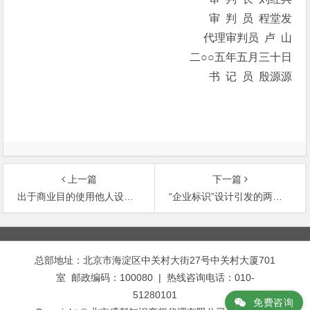
审 判 员 程堂发
代理审判员 卢 山
二○○五年五月三十日
书 记 员 殷源源
上一篇
下一篇
出于商业目的使用他人设计的试题构成著作权侵权
“企业标识”设计引发的两起案件
文
章
总部地址：北京市海淀区中关村大街27号中关村大厦701
导
室 邮政编码：100080 | 热线咨询电话：010-
航
51280101
免费咨询