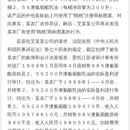
桶２。５％澳氰菊酯乳油（每桶净容量为２００升），
该产品的外包装标贴上均使用了“桃桃”注册商标图案。对
此事实，某农厂未持异议。嗣后，艾某某公司再未发现
某农厂有使用“桃桃”商标图案的行为。
应原告艾某某公司的请求，法院依照《中华人民共
和国民事诉讼法》第七十四条的规定，裁定扣押了被告
某农厂的账簿和会计决算报表，委托江苏省审计事务所
对该厂１９９８年１月至同年４月底销售９８％澳氰菊
酯原粉及２。５％２００升澳氰菊酯乳油的实际盈利进
行审计。结论为：某农厂于１９９８年１——４月份，
共销售２。５％２００升澳氰酯乳油的实际盈利进行审
计。结论为：某农厂于１９９８年１——４月份，共销
售２。５％２００升澳氰菊酯１６９４７０升，收入人
民币１０６７８６１０元；共销售９８％澳氰菊酯原粉
８９０千克，收入人民币１９８０５５０元。扣除费用