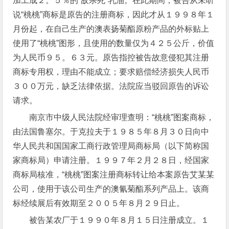
加工成２。５％的“敌杀死”乳油。在此期间，被告从未听
说“桃桃”商标是原告的注册商标，因此才从１９９８年１
月份起，在自己生产的澳表扬菊酯原粉产品的外标贴上
使用了“桃桃”图形，且使用的数量仅为４２５公斤，价值
为人民币９５。６３元。原告指控被告故意侵犯其注册
商标专用权，理由不能成立；要求赔偿经济损失人民币
３００万元，缺乏法律依据。法院应当驳回原告的诉讼
请求。
南京市中级人民法院经审理查明：“桃桃”图案商标，
由法国鲁塞尔。于克拉夫于１９８５年８月３０日向中
华人民共和国国家工商行政管理局商标局（以下简称国
家商标局）申请注册。１９９７年２月２８日，经国家
商标局核准，“桃桃”图案注册商标转让给本案原告艾某某
公司，使用于该公司生产的澳氰菊酯系列产品上。该商
标经续展后有效期至２００５年８月２９日止。
被告某农厂于１９９０年８月１５日注册成立。１