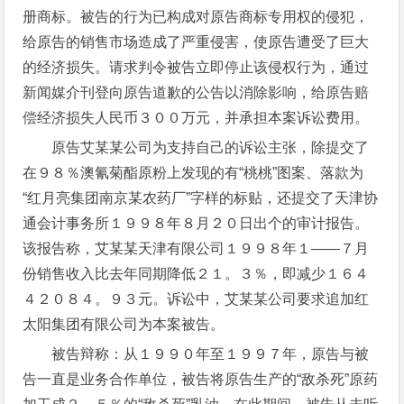
册商标。被告的行为已构成对原告商标专用权的侵犯，
给原告的销售市场造成了严重侵害，使原告遭受了巨大
的经济损失。请求判令被告立即停止该侵权行为，通过
新闻媒介刊登向原告道歉的公告以消除影响，给原告赔
偿经济损失人民币３００万元，并承担本案诉讼费用。
原告艾某某公司为支持自己的诉讼主张，除提交了
在９８％澳氰菊酯原粉上发现的有“桃桃”图案、落款为
“红月亮集团南京某农药厂”字样的标贴，还提交了天津协
通会计事务所１９９８年８月２０日出个的审计报告。
该报告称，艾某某天津有限公司１９９８年１——７月
份销售收入比去年同期降低２１。３％，即减少１６４
４２０８４。９３元。诉讼中，艾某某公司要求追加红
太阳集团有限公司为本案被告。
被告辩称：从１９９０年至１９９７年，原告与被
告一直是业务合作单位，被告将原告生产的“敌杀死”原药