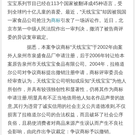
宝宝系列节目已经在113个国家被翻译成45种语言，受
到全球约十亿儿童的喜爱。最近，“天线宝宝”却因被我国
一家食品公司抢注为
商标
引发了一场诉讼作。近日，北
京市第一中级人民法院作出一审判决，撤消了被告商评
委的异议复审裁定。
据悉，本案争议商标“天线宝宝”于2002年由案
外人泉州市泉盛食品厂申请注册，后于2006年转让给本
案原告泉州市天线宝宝食品有限公司。2004年，拉格道
尔公司对争议商标提出撤销注册申请，商标评审委员会
经审查认为，天线宝宝公司明知或应知“天线宝宝”为他人
所创作，并具有较强独创性和显著性，仍将其作为商标
申请注册,明显具有不正当地借用他人知名作品声誉的故
意,其行为违背了诚实信用的社会主义公共道德准则,不仅
损害了拉格道尔公司的合法权益，而且破坏了社会公序
良俗，且易使消费者对商品来源产生误认而产生不良社
会影响，由此作出争议裁定：争议商标予以撤销。