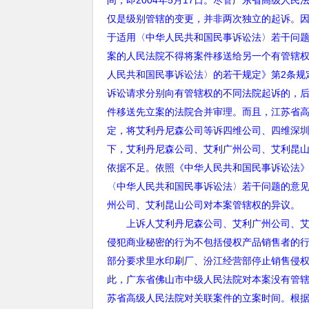
间，即
2004
年
5
月
17
日。尽管广东省高级人民
仅是级别管辖的变更，并非两次独立的起诉。
于适用〈中华人民共和国民事诉讼法〉若干问
案的人民法院不得将案件移送给另一个有管辖
人民共和国民事诉讼法〉的若干规定》第
2
条规
诉讼请求分别向有管辖权的不同法院起诉的，
件移送先立案的法院合并审理。而且，江苏省
定，将艾利丹尼森公司等诉四维公司、四维深
下，艾利丹尼森公司、艾利广州公司、艾利昆
依据不足。依照《中华人民共和国民事诉讼法
〈中华人民共和国民事诉讼法〉若干问题的意
州公司、艾利昆山公司对本案管辖权的异议。
上诉人艾利丹尼森公司、艾利广州公司、艾
侵犯商业秘密的行为不包括侵权产品销售者的行
部分要求里水印刷厂、汾江经营部停止销售侵权
此，广东省佛山市中级人民法院对本案没有管
苏省高级人民法院对关联案件的立案时间。根