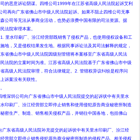
公司的恶意诉讼阴谋。四维公司
1999
年在江苏省高级人民法院起诉艾利
公司再向广东省佛山市中级人民法院起诉。如果不阻止四维公司无事
尼森公司等无法从事商业活动，也势必浪费中国有限的司法资源。据
人民法院审理本案。
：
1.
里水印刷厂、汾江经营部既销售了侵权产品，也使用侵权设备和工
实施地，又是侵权结果发生地。根据民事诉讼法及其司法解释的规定，
广东省佛山市中级人民法院因级别管辖将本案移至广东省高级人民法
人民法院的立案时间为准。江苏省高级人民法院基于广东省佛山市中级
东省高级人民法院审理，符合法律规定。
2.
管辖权异议纠纷是程序问
本上诉案没有关联性。
。
四维深圳公司向广东省佛山市中级人民法院提交的起诉状中有关里水
里水印刷厂、汾江经营部立即停止销售和使用侵犯原告商业秘密所制造
业秘密生产、制造、销售相关侵权产品，并销往中国各地，包括佛山
向广东省高级人民法院补充提交的起诉状中有关里水印刷厂、汾江经
江经营部立即停止销售侵犯原告商业秘密所制造的侵权产品。相关侵权