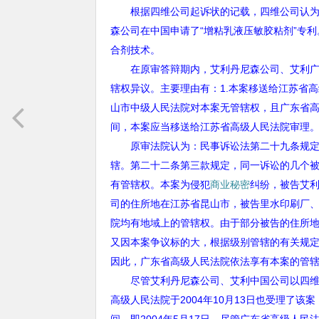
根据四维公司起诉状的记载，四维公司认为其
森公司在中国申请了“增粘乳液压敏胶粘剂”专
合剂技术。
在原审答辩期内，艾利丹尼森公司、艾利广州
辖权异议。主要理由有：
1.
本案移送给江苏省高
山市中级人民法院对本案无管辖权，且广东省
间，本案应当移送给江苏省高级人民法院审理
原审法院认为：民事诉讼法第二十九条规定，
辖。第二十二条第三款规定，同一诉讼的几个
有管辖权。本案为侵犯
商业秘密
纠纷，被告艾
司的住所地在江苏省昆山市，被告里水印刷厂
院均有地域上的管辖权。由于部分被告的住所
又因本案争议标的大，根据级别管辖的有关规
因此，广东省高级人民法院依法享有本案的管
尽管艾利丹尼森公司、艾利中国公司以四维公
高级人民法院于
2004
年
10
月
13
日也受理了该案