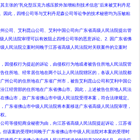
主张的“乳化型压克力感压胶外加增粘剂技术信息”后来被艾利丹尼
利。因此，四维公司等与艾利丹尼森公司等讼争的技术秘密均为压敏粘
公司、艾利昆山公司、艾利中国公司向广东省高级人民法院提出管
级人民法院审理可以有效阻止四维公司等的恶意诉讼。
2.
因广东省佛
高级人民法院立案时间晚于江苏省高级人民法院对关联案件的立案时
。
因侵权行为提起的诉讼，由侵权行为地或者被告住所地人民法院管
被告住所地、经常居住地在两个以上人民法院辖区的，各该人民法院都
利广州公司的住所地在广东省广州市，被告艾利昆山公司和艾利中国公
、汾江经营部的住所地在广东省佛山市。因此，上述被告住所地人民法
地在佛山市，故广东省佛山市中级人民法院受理本案，符合法律规定。
定，广东省佛山市中级人民法院将本案移送广东省高级人民法院审理，
辖权。
司等侵犯商业秘密为由，向江苏省高级人民法院提起诉讼，江苏省
，但该案的受理时间晚于广东省佛山市中级人民法院对本案的受理时