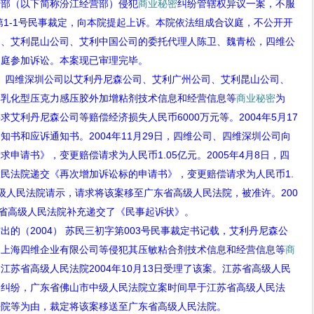
营部（以下简称汾江经营部）侵犯
商业秘密
纠纷管辖权异议一案，不服
第
1-1
号民事裁定，向本院提起上诉。本院依法组成合议庭，不公开开
司、艾利昆山公司、艾利中国公司的委托代理人陈卫、魏青松，四维公
到庭参加诉讼。本案现已审理完毕。
、四维深圳公司以艾利丹尼森公司、艾利广州公司、艾利昆山公司、
其乳化型压克力感压胶外加增粘剂技术信息和经营信息等
商业秘密
为
要求艾利丹尼森公司等赔偿经济损失人民币
6000
万元等。
2004
年
5
月
17
通知书和应诉通知书。
2004
年
11
月
29
日，四维公司、四维深圳公司向
请求申请书》，变更赔偿请求为人民币
1.05
亿元。
2005
年
4
月
8
日，四
人民法院递交《再次增加诉讼标的申请书》，变更赔偿请求为人民币
1.
级人民法院请示，请求将该案移至广东省高级人民法院，被准许。
200
省高级人民法院补充递交了《民事起诉状》。
作出的（
2004
） 苏民三初字第
003
号民事裁定书记载，艾利丹尼森公
、上海四维企业有限公司等侵犯其压敏粘合剂技术信息和经营信息等
商
，江苏省高级人民法院
2004
年
10
月
13
日受理了该案。江苏省高级人民
的纠纷，广东省佛山市中级人民法院立案时间早于江苏省高级人民法
法院等为由，裁定将该案移送至广东省高级人民法院。