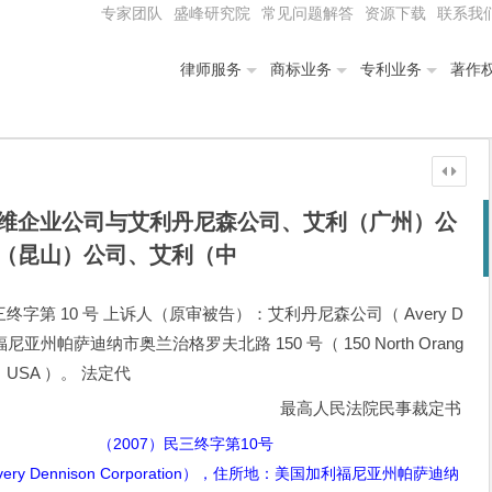
专家团队
盛峰研究院
常见问题解答
资源下载
联系我
律师服务
商标业务
专利业务
著作
维企业公司与艾利丹尼森公司、艾利（广州）公
（昆山）公司、艾利（中
三终字第 10 号 上诉人（原审被告）：艾利丹尼森公司（ Avery D
尼亚州帕萨迪纳市奥兰治格罗夫北路 150 号（ 150 North Orang
03 ， USA ）。 法定代
最高人民法院民事裁定书
（
2007
）民三终字第
10
号
very Dennison Corporation
），住所地：美国加利福尼亚州帕萨迪纳