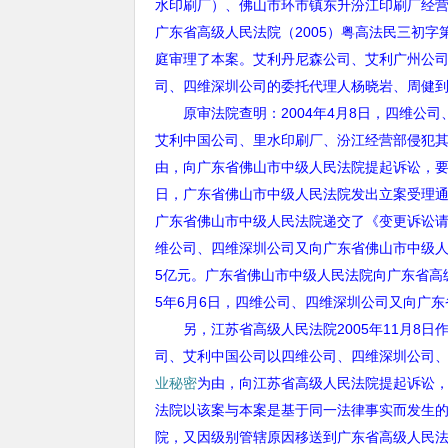
水印刷厂）、佛山市环市镇东升汾江印刷厂经
广东省高级人民法院（
2005
）粤高法民三初字
庭审理了本案。艾利丹尼森公司、艾利广州公
司、四维深圳公司的委托代理人杨晓岩、周健
原审法院查明：
2004
年
4
月
8
日，四维公司
艾利中国公司、里水印刷厂、汾江经营部侵犯
由，向广东省佛山市中级人民法院提起诉讼，
日，广东省佛山市中级人民法院发出立案受理
广东省佛山市中级人民法院递交了《变更诉讼
维公司、四维深圳公司又向广东省佛山市中级
5
亿元。广东省佛山市中级人民法院向广东省高
5
年
6
月
6
日，四维公司、四维深圳公司又向广东
另，江苏省高级人民法院
2005
年
11
月
8
日
司、艾利中国公司以四维公司、四维深圳公司
业秘密
为由，向江苏省高级人民法院提起诉讼
法院以该案与本案是基于同一法律事实而发生
院，又因级别管辖原因移送到广东省高级人民