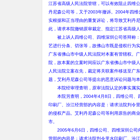
江苏省高级人民法院管辖，可以有效阻止四维
丹尼森公司等，又于
2003
年撤诉。
2004
年四维
实根据和正当理由的重复诉讼，将导致艾利丹
此，请求本院撤销原审裁定、指定江苏省高级
被上诉人四维公司、四维深圳公司答辩称
艺进行分条、切张等，故佛山市既是侵权行为
广东省佛山市中级人民法院对本案有管辖权。
院，故本案的立案时间应以广东省佛山市中级
人民法院立案在先，裁定将关联案件移送至广
题，艾利丹尼森公司等提出的恶意诉讼问题与
本院经审理查明，原审法院认定的事实属实
本院另查明，
2004
年
4
月
8
日，四维公司、
印刷厂、汾江经营部的内容是：请求法院判令
的侵权产品。艾利丹尼森公司等利用原告的商
市。
2005
年
6
月
6
日，四维公司、四维深圳公司
营部的内容是：请求法院判令里水印刷厂、汾