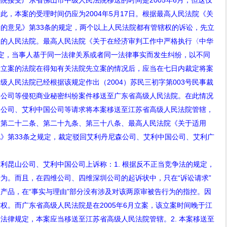
法院接受广东省佛山市中级人民法院移送的时间是
2005
年
6
月，但这仅
因此，本案的受理时间仍应为
2004
年
5
月
17
日。根据最高人民法院《关
题的意见》第
33
条的规定，两个以上人民法院都有管辖权的诉讼，先立
权的人民法院。最高人民法院《关于在经济审判工作中严格执行〈中华
定，当事人基于同一法律关系或者同一法律事实而发生纠纷，以不同
后立案的法院在得知有关法院先立案的情况后，应当在七日内裁定将案
高级人民法院已经根据该规定作出（
2004
）苏民三初字第
003
号民事裁
圳公司等侵犯商业秘密纠纷案件移送至广东省高级人民法院。在此情况
山公司、艾利中国公司等请求将本案移送至江苏省高级人民法院管辖，
》第二十二条、第二十九条、第三十八条、最高人民法院《关于适用
见》第
33
条之规定，裁定驳回艾利丹尼森公司、艾利中国公司、艾利广
利昆山公司、艾利中国公司上诉称：
1.
根据反不正当竞争法的规定，
为。而且，在四维公司、四维深圳公司的起诉状中，只在“诉讼请求”
产品，在“事实与理由”部分没有涉及对该两原审被告行为的指控。因
辖权。而广东省高级人民法院是在
2005
年
6
月立案，该立案时间晚于江
据法律规定，本案应当移送至江苏省高级人民法院管辖。
2.
本案移送至