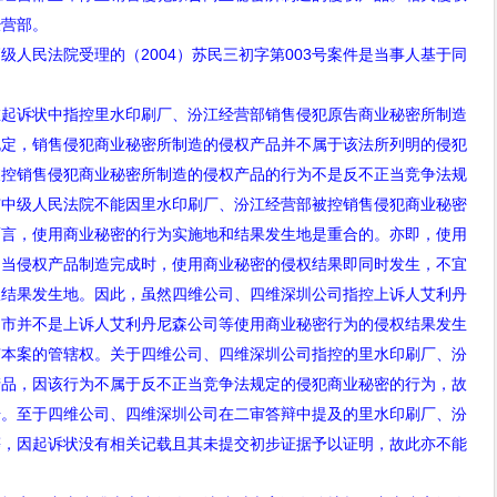
经营部。
级人民法院受理的（
2004
）苏民三初字第
003
号案件是当事人基于同
诉状中指控里水印刷厂、汾江经营部销售侵犯原告商业秘密所制造
规定，销售侵犯商业秘密所制造的侵权产品并不属于该法所列明的侵犯
被控销售侵犯商业秘密所制造的侵权产品的行为不是反不正当竞争法规
市中级人民法院不能因里水印刷厂、汾江经营部被控销售侵犯商业秘密
而言，使用商业秘密的行为实施地和结果发生地是重合的。亦即，使用
，当侵权产品制造完成时，使用商业秘密的侵权结果即同时发生，不宜
权结果发生地。因此，虽然四维公司、四维深圳公司指控上诉人艾利丹
山市并不是上诉人艾利丹尼森公司等使用商业秘密行为的侵权结果发生
有本案的管辖权。关于四维公司、四维深圳公司指控的里水印刷厂、汾
产品，因该行为不属于反不正当竞争法规定的侵犯商业秘密的行为，故
据。至于四维公司、四维深圳公司在二审答辩中提及的里水印刷厂、汾
等，因起诉状没有相关记载且其未提交初步证据予以证明，故此亦不能