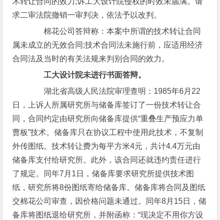
术转让合同的效力;诉工大设计院侵权的时效未届满。请
求二审法院撤销一审判决，依法予以改判。
棉花公司答辩称：本案中所谓的技术转让合同
属未成立的无效合同;技术合同法未施行前，应适用经济
合同法及当时的有关法规来判别合同的效力。
工大设计院未进行书面答辩。
湖北省高级人民法院审理查明：1985年6月22
日，上诉人所属研究所与储备库签订了一份技术转让合
同，合同约定由研究所向储备库提供“重叠生产预应力单
曹板”技术。储备库只在协议工程中使用此技术，不复制
外传图纸。技术转让费为每平方米4元，共计4.4万元由
储备库支付给研究所。此外，该合同还就违约责任进行
了规定。同年7月1日，储备库要求研究所提供技术图
纸，研究所将8份图纸寄给储备库。储备库将合同及图纸
交棉花公司审查，因价格问题未通过。同年8月15日，储
备库将图纸退给研究所，并附函称：“现决定不用你方设