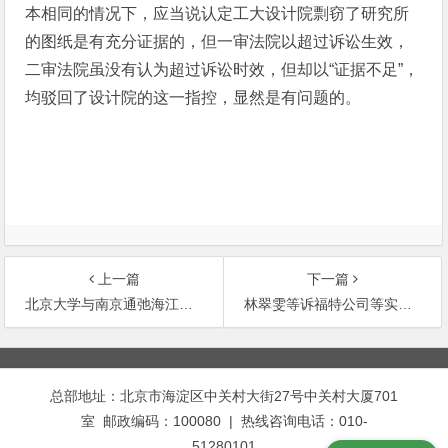
本相同的情况下，应当说认定工大设计院剽窃了研究所
的图纸是有充分证据的，但一审法院以超过诉讼生效，
二审法院虽没有认为超过诉讼时效，但却以“证据不足”，
均驳回了设计院的这一指控，显然是有问题的。
上一篇
下一篇
北京大学与南京通弛海江工程技术服务公司技术合同纠纷案
林翠雯等诉福特公司等实施重复授权的专利侵权案
文
章
总部地址：北京市海淀区中关村大街27号中关村大厦701
导
室 邮政编码：100080 | 热线咨询电话：010-
航
51280101