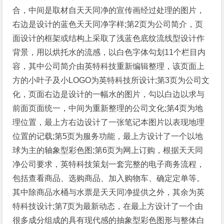
合，中间是取材自天天同净的宣传画经过处理的图片，
右边是设计的蓝色天天同净字样;第2页为公司简介，页
面设计的框架或结构上采取了浅蓝色底纹流线型设计作
背景，用以烘托水的流感，以白色字体勾划11个栏目内
容，其中公司简介由英特科技重新编辑整理，该页面上
方的小叶子及小LOGO为英特科技所设计;第3页为公司文
化，页面右边是设计的一幅水的图片，勾以白边以求与
前面页面统一，中间为重新整理的公司文化;第4页为地
理位置，最上方右边设计了一张笔记本图片以表现地理
位置的记载;第5页为服务功能，最上方设计了一个以地
球为主的轴象型彩色图;第6页为网上订购，根据天天同
净公司要求，英特科技策划一套完整的电子商务流程，
包括查看商品、选购商品、加入购物车、确定定单等。
其中除商品水桶与水票是天天同净提供之外，其余为英
特科技设计;第7页为最新动态，在最上方设计了一个由
很多成分组成的具有现代感的抽象型彩色图形与整体白