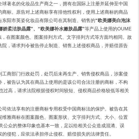
球著名的化妆品生产商之一，拥有在国际上注册并延伸至中国
的商标。原告对上述商标享有排他性权利，使用上述商标的商品
告东阳市英姿化妆品有限公司在其制造、销售的
“欧美娜美白泡沫
娜娇柔洁肤晶露”、“欧美娜补水嫩肤晶露”
等产品上使用的OUME
为近似，在图案颜色、图案排列方式、文字排列方式等方面均相同。故
法院，请求判令被告停止制造、销售上述侵权商品，并赔偿原告
到工商部门行政处罚，处罚后未再生产、销售侵权商品，涉案侵
外，被告认为其在商品上使用的是该公司合法注册的商标，不构
额也过高，请求法院根据侵权时间较短、侵权商品价格较低等相关
司依法享有的注册商标专用权受中国商标法的保护。被告在其
妮维雅商标在图案颜色、图案形状、文字排列方式、大小、位置
相关公众的整体印象也基本一致，足以给相关公众造成混淆、误
权的侵犯，应依法承担停止侵权、赔偿损失的法律责任。