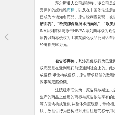
拜尔斯道夫公司起诉称，该公司是全
受保护的妮维雅
商标
，以及在中国依法注册
已成为市场知名商品。原告经调查发现，被
洁面乳”、“欧美娜保湿补水洁面乳”、“欧美
INA系列商标与原告NIVEA 系列商标极
原告以商标侵权为由将英姿化妆品公司诉至
经济损失50万元。
被告答辩称，
其涉案侵权行为已受
权商品是在受到惩罚前流通到社会上的。此
成侵权;即使构成侵权，原告请求赔偿的数
因素确定赔偿额。
法院经审理认为，原告拜尔斯道夫公
生产的商品上使用的商标与原告依法享有的
等方面均构成近似;从整体角度观察，带给
认，故被告行为已构成对原告注册商标专用