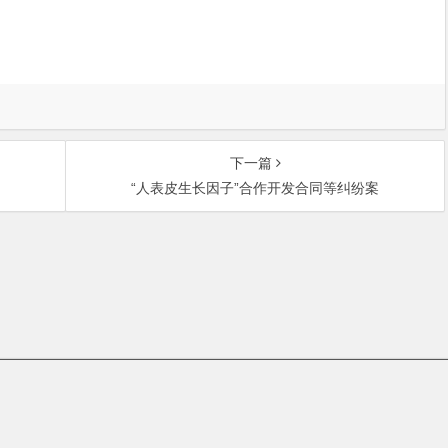
下一篇
“人表皮生长因子”合作开发合同等纠纷案
中关村大街27号中关村大厦701室 邮政编码：100080 | 热线咨询电话：
t © 北京盛邦知识产权代理有限公司 | 京ICP备08005010号-4 |
免责声明