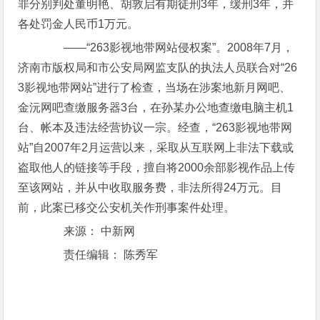
罪分别判处董明艳、胡敦启有期徒刑3年，缓刑3年，并
各处罚金人民币1万元。
——“263影视地带网站侵权案”。2008年7月，
济南市版权局和市公安局网监支队的执法人员联合对“26
3影视地带网站”进行了检查，当场在涉案地新月网吧、
金沅网吧查缴服务器3台，在孙某办公地查缴电脑主机1
台、帐本及违法经营协议一宗。经查，“263影视地带网
站”自2007年2月运营以来，采取从互联网上非法下载或
盗取他人的链接等手段，擅自将2000余部影视作品上传
至该网站，并从中收取服务费，非法所得24万元。目
前，此案已移交公安机关作刑事案件处理。
来源： 中新网
责任编辑： 陈秀军