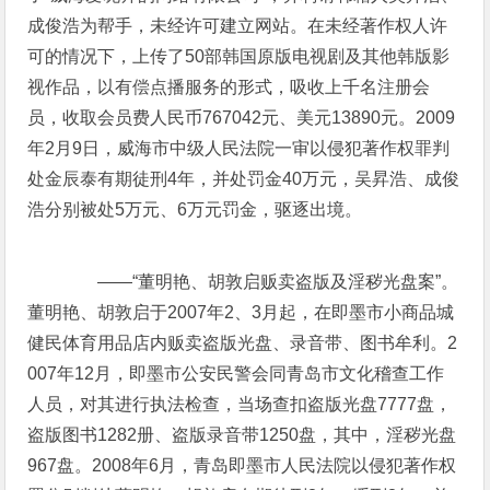
成俊浩为帮手，未经许可建立网站。在未经著作权人许
可的情况下，上传了50部韩国原版电视剧及其他韩版影
视作品，以有偿点播服务的形式，吸收上千名注册会
员，收取会员费人民币767042元、美元13890元。2009
年2月9日，威海市中级人民法院一审以侵犯著作权罪判
处金辰泰有期徒刑4年，并处罚金40万元，吴昇浩、成俊
浩分别被处5万元、6万元罚金，驱逐出境。
——“董明艳、胡敦启贩卖盗版及淫秽光盘案”。
董明艳、胡敦启于2007年2、3月起，在即墨市小商品城
健民体育用品店内贩卖盗版光盘、录音带、图书牟利。2
007年12月，即墨市公安民警会同青岛市文化稽查工作
人员，对其进行执法检查，当场查扣盗版光盘7777盘，
盗版图书1282册、盗版录音带1250盘，其中，淫秽光盘
967盘。2008年6月，青岛即墨市人民法院以侵犯著作权