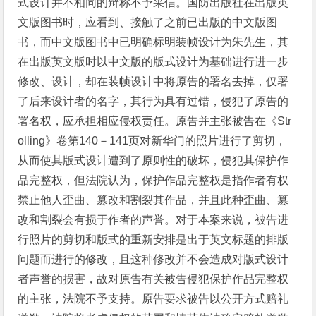
式设计并不相同的辩称不予采信。国防出版社在出版英
文版图书时，应看到、接触了之前已出版的中文版图
书，而中文版图书中已明确标明装帧设计为朱先生，其
在出版英文版时以中文版的版式设计为基础进行进一步
修改、设计，却在装帧设计中将原告的署名去掉，仅署
了后来设计者的名字，其行为具有过错，侵犯了原告的
署名权，应承担相应侵权责任。原告并主张被告在《Str
olling》卷第140－141页对新华门的照片进行了剪切，
从而使其版式设计遭到了原则性的破坏，侵犯其保护作
品完整权，但法院认为，保护作品完整权是指作者有权
禁止他人歪曲、篡改和割裂其作品，并且此种歪曲、篡
改和割裂会有损于作者的声誉。对于本案来说，被告进
行照片的剪切和版式的重新安排是出于英文标题的排版
问题而进行的修改，且这种修改并不会造成对版式设计
者声誉的损害，故对原告有关被告侵犯保护作品完整权
的主张，法院不予支持。原告要求被告以公开方式赔礼