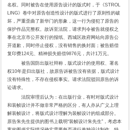
名权。同时被告在使用原告设计的版式时，于《STROL
LING》卷中对原告创造性设计的版式进行了原则性的破
坏，严重歪曲了新华门的形象，这一行为侵犯了原告的
保护作品完整权。故诉至法院，请求判令被告就侵权之
事在北京市公开发行的报纸、西城区政府网站向原告公
开道歉，同时停止侵权，没有销售的换封面；被告赔偿
复印费124元、精神损失赔偿9876元，共计1万元。
被告国防出版社辩称，版式设计的使用权、署名
权10年是归出版社，故原告诉被告没有依据，版式设计
没有特殊性，不存在侵权事实。请求法院驳回原告的诉
讼请求。
法院审理后认为：在出版行业，有时对版式设计
和装帧设计并不做非常严格的区分，有人亦从广义上理
解装帧设计，将版式设计理解为装帧设计的组成部分。
原告朱先生提供的图书上载明“装帧设计朱先生”，考虑本
案的图书实际情况确实需要每页进行单独设计制作，特