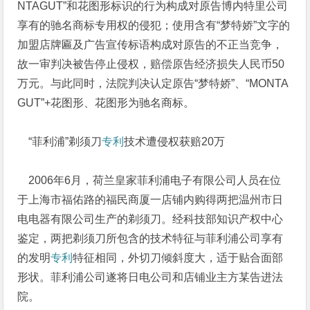
NTAGUT”和花图形标识的行为构成对原告博内特里公司
享有的驰名商标专用权的侵犯；使用含有“梦特娇”文字的
加盟店牌匾及广告宣传标语构成对原告的不正当竞争，
故一审判决被告停止侵权，赔偿原告经济损失人民币50
万元。与此同时，法院判决认定原告“梦特娇”、“MONTA
GUT”+花图形、花图形为驰名商标。
“菲利浦”剃须刀
专利
技术遭侵权获赔20万
2006年6月，荷兰皇家菲利浦电子有限公司人员在位
于上海市福佑路的福民商厦一店铺内购得两把温州市日
电电器有限公司生产的剃须刀。经科技部知识产权中心
鉴定，两把剃须刀所包含的技术特征与菲利浦公司享有
的发明
专利
特征相同，外切刀倾斜度大，适于贴合面部
形状。菲利浦公司遂将日电公司和店铺业主方某告进法
院。