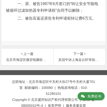
一、原、被告1987年6月签订的“转让安全节能电
镀循环过滤加热器专利申请权”合同予以解除；
二、被告应返还原告专利申请权转让费6万元。
上一篇
下一篇
北京市海淀区微宏电脑软件研究所诉北京中科远望技术公司未经许可
吴冠中诉上海朵云轩等拍卖假冒其署名的美术作品侵权案
文
章
总部地址：北京市海淀区中关村大街27号中关村大厦701
导
室 邮政编码：100080 | 热线咨询电话：010-
航
51280101
免费咨询
Copyright © 北京盛邦知识产权代理有限公司 | 京ICP备
08005010号-4 |
免责声明
|
服务质量监督