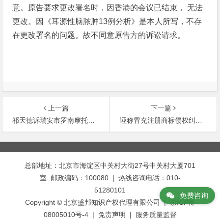
意。原告要求更改署名时，因香港的会议已结束， 无法
更改。因《耳源性脑脓肿13例分析》是本人所写，不存
在更改署名的问题。故不同意原告方的诉讼请求。
上一篇
下一篇
祁天德诉瑞安市罗南摩托车配件厂专利侵权纠纷案
诬称冒充注册商标侵权纠纷案
文
章
总部地址：北京市海淀区中关村大街27号中关村大厦701
导
室 邮政编码：100080 | 热线咨询电话：010-
航
51280101
免费咨询
Copyright © 北京盛邦知识产权代理有限公司 | 京ICP备
08005010号-4 |
免责声明
|
服务质量监督