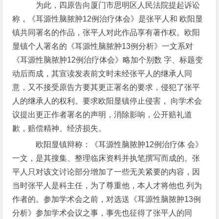
为此，四原告向厦门市思明区人民法院提起诉讼
称，《耳源性脑脓肿12例治疗体会》是张平人和 欧阳显
镇共同署名的作品，张平人对此作品享有著作权。欧阳
显镇个人署名的《耳源性脑脓肿13例分析》一文系对
《耳源性脑脓肿12例治疗体会》略加个别数 字、标题变
动后而成，其宣读发表前文时未经张平人的继承人同
意，又不接受原告方要其更正署名的要求，侵犯了张平
人的继承人的权利。要求欧阳显镇停止侵害， 向学术会
议提出更正作者署名的声明，消除影响，公开赔礼道
歉，赔偿精神、经济损失。
欧阳显镇辩称：《耳源性脑脓肿12例治疗体 会》
一文，是其搜集、整理临床资料并执笔撰写而成的。张
平人只对该文讨论部分增加了一些无关紧要的内容，因
当时张平人是科主任，为了尊重他，本人才将他也 列为
作者的。参加学术会之前，对选送《耳源性脑脓肿13例
分析》参加学术会议之事，事先也征得了张平人的同