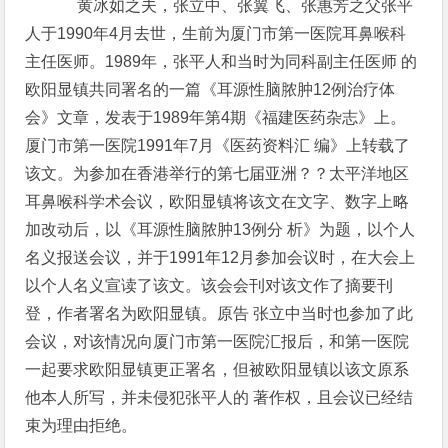
黄冰如之夫，张立中、张翼飞、张惠芳之父张平
人于1990年4月去世，生前为厦门市第一医院耳鼻喉科
主任医师。1989年，张平人和当时为同科副主任医师 的
欧阳显镇共同署名的一篇《耳源性脑脓肿12例治疗体
会》文章，发表于1989年第4期《福建医药杂志》上。
厦门市第一医院1991年7月《医药资料汇 编》上转载了
该文。为参加在香港举行的第七届亚洲？？太平洋地区
耳鼻喉科学术会议，欧阳显镇将该文在文字、数字上略
加改动后，以《耳源性脑脓肿13例分 析》为题，以个人
名义报送会议，并于1991年12月参加会议时，在大会上
以个人名义宣读了该文。该会会刊对该文作了摘要刊
登，作者署名为欧阳显镇。原告 张立中当时也参加了此
会议，对该情况向厦门市第一医院汇报后，和第一医院
一起要求欧阳显镇更正署名，但被欧阳显镇以该文原系
他本人所写，并未侵犯张平人的 著作权，且会议已经结
束为理由拒绝。