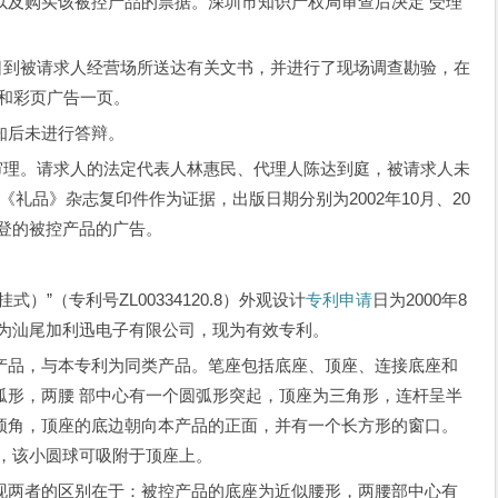
以及购买该被控产品的票据。深圳市知识产权局审查后决定 受理
日到被请求人经营场所送达有关文书，并进行了现场调查勘验，在
本和彩页广告一页。
后未进行答辩。
审理。请求人的法定代表人林惠民、代理人陈达到庭，被请求人未
期《礼品》杂志复印件作为证据，出版日期分别为2002年10月、20
刊登的被控产品的广告。
（专利号ZL00334120.8）外观设计
专利申请
日为2000年8
权人为汕尾加利迅电子有限公司，现为有效专利。
品，与本专利为同类产品。笔座包括底座、顶座、连接底座和
弧形，两腰 部中心有一个圆弧形突起，顶座为三角形，连杆呈半
顶角，顶座的底边朝向本产品的正面，并有一个长方形的窗口。
球，该小圆球可吸附于顶座上。
两者的区别在于：被控产品的底座为近似腰形，两腰部中心有