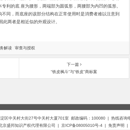
本专利的底 座为腰形，两端部为圆弧形，两腰部为内凹的弧形。
构不同，而底座的该部分结构在正常使用时是消费者难以注意到
，因此两者是相近似的外观设计。
务解读
审查与授权
下一篇
“铁皮枫斗”与“铁皮”商标案
中关村大街27号中关村大厦701室 邮政编码：100080 | 热线咨询电话：
t © 北京盛邦知识产权代理有限公司 | 京ICP备08005010号-4 |
免责声明