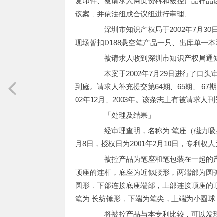
复印件、被请求人网页资料和被控产品样品
该案，并依法组成合议组进行审理。
深圳市知识产权局于2002年7月30
现场暂扣D188悬空笔产品一只、出库单一
被请求人收到深圳市知识产权局通知
本案于2002年7月29日进行了口头
到庭。请求人补充提交第64期、65期、 67
02年12月、2003年。该杂志上有被请求人
「处理及结果」
经审理查明，名称为“笔座（磁力吸挂式）”
月8日，授权日为2001年2月10日，专利
被控产品为笔座和笔包装在一起的产
顶座的连杆，底座为近似腰形，两端部为圆
圆形，下部连接底座端部，上部连接顶座的
笔为 长纺锤形，下端为笔尖，上端为小圆
将被控产品与本专利比较，可以发现