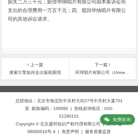
损失二万三千元；赔偿华纳唱片有限公司因本案诉讼而
支出的合理费用一万五千元；四、驳回华纳唱片有限公
司的其他诉讼请求。
上一篇
下一篇
搜索引擎如何走出版权困境
环球唱片有限公司（Universal Music Limited）诉上海森蓝电脑网
文
章
总部地址：北京市海淀区中关村大街27号中关村大厦701
导
室 邮政编码：100080 | 热线咨询电话：010-
航
51280101
免费咨询
Copyright © 北京盛邦知识产权代理有限公司 | 京ICP备
08005010号-4 |
免责声明
|
服务质量监督