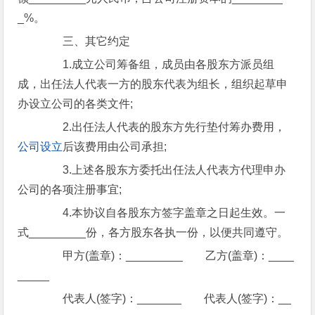
_%。
三、其它约定
1.成立公司筹备组，成员由各股东方派员组
成，出任法人代表一方的股东代表为组长，组织起草申
办设立公司的各类文件;
2.出任法人代表的股东方先行垫付筹办费用，
公司设立
后该费用由公司承担;
3.上述各股东方委托出任法人代表方代理申办
公司的各项注册事宜;
4.本协议自各股东方签字盖章之日起生效。一
式_________份，各方股东各执一份，以便共同遵守。
甲方(盖章)：_________ 乙方(盖章)：____
_____
代表人(签字)：_______ 代表人(签字)：__