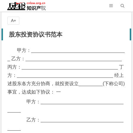
A+
股东投资协议书范本
甲方：___________________________________
_ 乙方：____________________________________
丙方：____________________________________ 丁
方：____________________________________ 经上
述股东各方充分协商，就投资设立_________(下称公司)
事宜，达成如下协议： 一
甲方：_______________________________
_____
乙方：_______________________________
_____