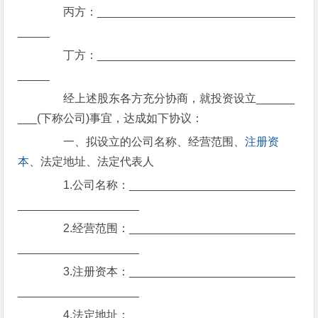
丙方：_______________________________
_____
丁方：_______________________________
_____
经上述股东各方充分协商，就投资设立______
___(下称公司)事宜，达成如下协议：
一、拟设立的公司名称、经营范围、
注册资
本
、法定地址、法定代表人
1.公司名称：__________________________
___________________
2.经营范围：__________________________
___________________
3.注册资本：__________________________
___________________
4.法定地址：__________________________