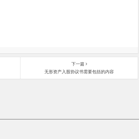
下一篇
无形资产入股协议书需要包括的内容
中关村大街27号中关村大厦701室 邮政编码：100080 | 热线咨询电话：