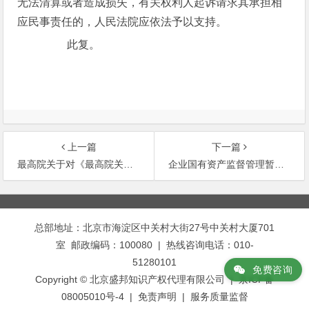
无法清算或者造成损失，有关权利人起诉请求其承担相
应民事责任的，人民法院应依法予以支持。
此复。
上一篇
下一篇
最高院关于对《最高院关于审理企业破产案件若干问题的规定》第五十六条理解的答复
企业国有资产监督管理暂行条例!
文
章
总部地址：北京市海淀区中关村大街27号中关村大厦701
导
室 邮政编码：100080 | 热线咨询电话：010-
航
51280101
免费咨询
Copyright © 北京盛邦知识产权代理有限公司 | 京ICP备
08005010号-4 |
免责声明
|
服务质量监督