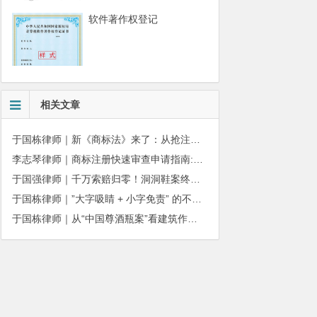
软件著作权登记
相关文章
于国栋律师｜新《商标法》来了：从抢注时代走向使用时代
李志琴律师｜商标注册快速审查申请指南:条件、材料及流程全解析
于国强律师｜千万索赔归零！洞洞鞋案终审落槌：品牌名气不能独占产品外观
于国栋律师｜”大字吸睛 + 小字免责” 的不正当竞争边界
于国栋律师｜从“中国尊酒瓶案”看建筑作品著作权保护的司法边界与商用合规