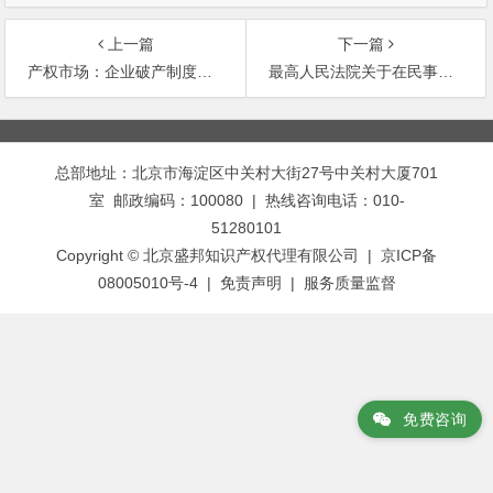
上一篇
下一篇
产权市场：企业破产制度的“补天石”
最高人民法院关于在民事审判工作中适用《中华人民共和国工会法》若干问题的解释
文
章
总部地址：北京市海淀区中关村大街27号中关村大厦701
导
室 邮政编码：100080 | 热线咨询电话：010-
航
51280101
Copyright © 北京盛邦知识产权代理有限公司 | 京ICP备
08005010号-4 |
免责声明
|
服务质量监督
免费咨询